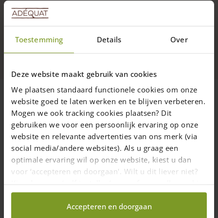
Produktseite
gewählt
werden
LKW-Lieferung in DE nur 90€
Toestemming
Details
Over
9.7
4432 Bewertungen
Deze website maakt gebruik van cookies
We plaatsen standaard functionele cookies om onze
website goed te laten werken en te blijven verbeteren.
Wofür werden 600 cm lange
Mogen we ook tracking cookies plaatsen? Dit
Holzpfähle verwendet?
gebruiken we voor een persoonlijk ervaring op onze
Holzpfähle in 600 cm Länge können für verschiedene Zwecke
website en relevante advertenties van ons merk (via
verwendet werden, je nach Anforderungen und örtlichen
social media/andere websites). Als u graag een
Gegebenheiten. Hier sind einige Verwendungszwecke
optimale ervaring wil op onze website, kiest u dan
aufgeführt:
voor ‘accepteren en doorgaan'. Wilt u dit liever niet?
Garten- und Landschaftsbau:
6 Meter lange Holzpfähle
Kies dan voor ‘zelf instellen’ en geef aan welke cookies
werden auf vielfältige Weise im Garten- und Landschaftsbau
wij wel mogen verzamelen.
eingesetzt. Sie werden für den Bau von Pergolas,
Accepteren en doorgaan
Rankgittern und anderen vertikalen Konstruktionen