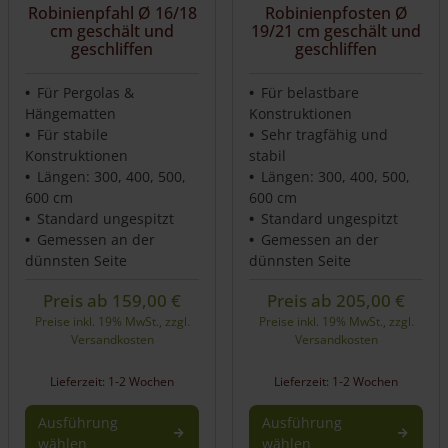
auf
auf
Robinienpfahl Ø 16/18
Robinienpfosten Ø
cm geschält und
19/21 cm geschält und
der
der
geschliffen
geschliffen
Produktseite
Produktseite
gewählt
gewählt
werden
werden
Für Pergolas &
Für belastbare
Hängematten
Konstruktionen
Für stabile
Sehr tragfähig und
Konstruktionen
stabil
Längen: 300, 400, 500,
Längen: 300, 400, 500,
600 cm
600 cm
Standard ungespitzt
Standard ungespitzt
Gemessen an der
Gemessen an der
dünnsten Seite
dünnsten Seite
Preis ab
159,00
€
Preis ab
205,00
€
Preise inkl. 19% MwSt., zzgl.
Preise inkl. 19% MwSt., zzgl.
Versandkosten
Versandkosten
Lieferzeit: 1-2 Wochen
Lieferzeit: 1-2 Wochen
Ausführung
Ausführung
wählen
wählen