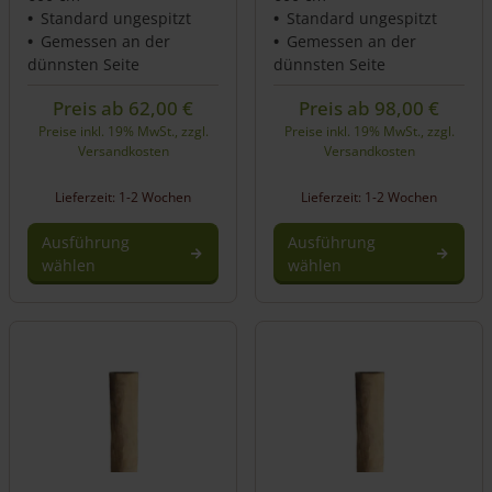
Standard ungespitzt
Standard ungespitzt
Gemessen an der
Gemessen an der
dünnsten Seite
dünnsten Seite
Preis ab
62,00
€
Preis ab
98,00
€
Preise inkl. 19% MwSt., zzgl.
Preise inkl. 19% MwSt., zzgl.
Versandkosten
Versandkosten
Lieferzeit: 1-2 Wochen
Lieferzeit: 1-2 Wochen
Ausführung
Ausführung
wählen
wählen
Dieses
Dieses
Produkt
Produkt
weist
weist
mehrere
mehrere
Varianten
Varianten
auf.
auf.
Die
Die
Optionen
Optionen
können
können