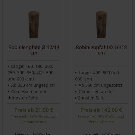
weist
weist
mehrere
mehrere
Varianten
Varianten
auf.
auf.
Die
Die
Optionen
Optionen
können
können
auf
auf
Robinienpfahl Ø 12/14
Robinienpfahl Ø 16/18
cm
cm
der
der
Produktseite
Produktseite
gewählt
gewählt
Länge: 160, 180, 200,
werden
werden
250, 300, 350, 400, 500
Länge: 400, 500 und
und 600 (cm)
600 (cm)
Ab 350 cm ungespitzt
Ab 350 cm ungespitzt
Gemessen an der
Gemessen an der
dünnsten Seite
dünnsten Seite
Preis ab
21,00
€
Preis ab
145,00
€
Preise inkl. 19% MwSt., zzgl.
Preise inkl. 19% MwSt., zzgl.
Versandkosten
Versandkosten
Lieferzeit: 1-2 Wochen
Lieferzeit: 1-2 Wochen