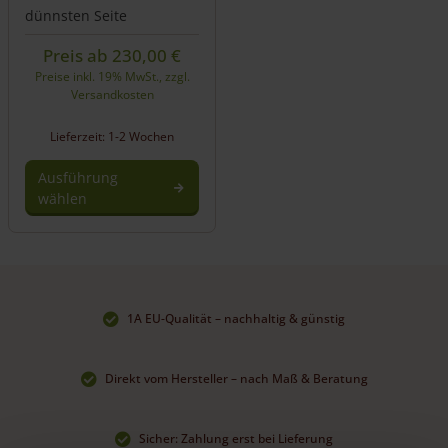
dünnsten Seite
Preis ab
230,00
€
Preise inkl. 19% MwSt., zzgl.
Versandkosten
Lieferzeit: 1-2 Wochen
Ausführung
wählen
Dieses
Produkt
weist
mehrere
Varianten
1A EU-Qualität – nachhaltig & günstig
auf.
Die
Optionen
Direkt vom Hersteller – nach Maß & Beratung
können
auf
der
Sicher: Zahlung erst bei Lieferung