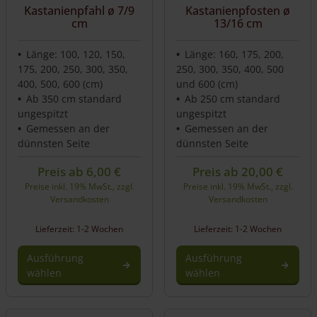
Kastanienpfahl ø 7/9
Kastanienpfosten ø
cm
13/16 cm
Länge: 100, 120, 150,
Länge: 160, 175, 200,
175, 200, 250, 300, 350,
250, 300, 350, 400, 500
400, 500, 600 (cm)
und 600 (cm)
Ab 350 cm standard
Ab 250 cm standard
ungespitzt
ungespitzt
Gemessen an der
Gemessen an der
dünnsten Seite
dünnsten Seite
Preis ab
6,00
€
Preis ab
20,00
€
Preise inkl. 19% MwSt., zzgl.
Preise inkl. 19% MwSt., zzgl.
Versandkosten
Versandkosten
Lieferzeit: 1-2 Wochen
Lieferzeit: 1-2 Wochen
Ausführung
Ausführung
wählen
wählen
Dieses
Dieses
Produkt
Produkt