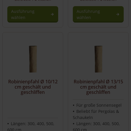
Ausführung
Ausführung
wählen
wählen
Dieses
Dieses
Produkt
Produkt
weist
weist
mehrere
mehrere
Varianten
Varianten
auf.
auf.
Die
Die
Optionen
Optionen
können
können
auf
auf
Robinienpfahl Ø 10/12
Robinienpfahl Ø 13/15
cm geschält und
cm geschält und
der
der
geschliffen
geschliffen
Produktseite
Produktseite
gewählt
gewählt
werden
werden
Für große Sonnensegel
Beliebt für Pergolas &
Schaukeln
Längen: 300, 400, 500,
Längen: 300, 400, 500,
600 cm
600 cm