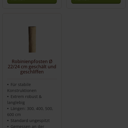
Dieses
Dieses
Produkt
Produkt
weist
weist
mehrere
mehrere
Varianten
Varianten
auf.
auf.
Die
Die
Optionen
Optionen
können
können
auf
auf
Robinienpfosten Ø
22/24 cm geschält und
der
der
geschliffen
Produktseite
Produktseite
gewählt
gewählt
werden
werden
Für stabile
Konstruktionen
Extrem robust &
langlebig
Längen: 300, 400, 500,
600 cm
Standard ungespitzt
Gemessen an der