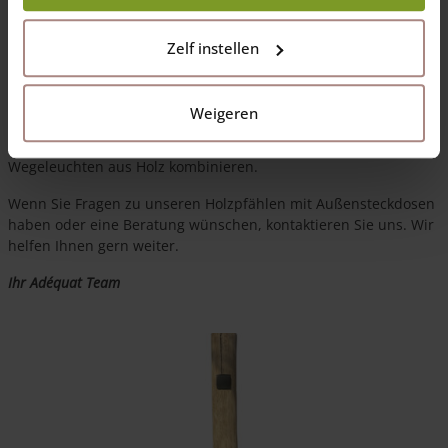
eine wasserdichte Verbindungsbox, was eine einfache und
sichere Installation ermöglicht.
Zelf instellen
Durch ihren natürlichen Look werten diese
Holzpfähle mit
Außensteckdosen
nicht nur die Funktionalität, sondern auch
die Ästhetik Ihres Gartens auf.
Weigeren
Sie können die Außensteckdosen übrigens sehr gut mit unseren
Wegeleuchten aus Holz kombinieren.
Wenn Sie Fragen zu unseren Holzpfählen mit Außensteckdosen
haben oder eine Beratung wünschen, kontaktieren Sie uns. Wir
helfen Ihnen gern weiter.
Ihr Adéquat Team