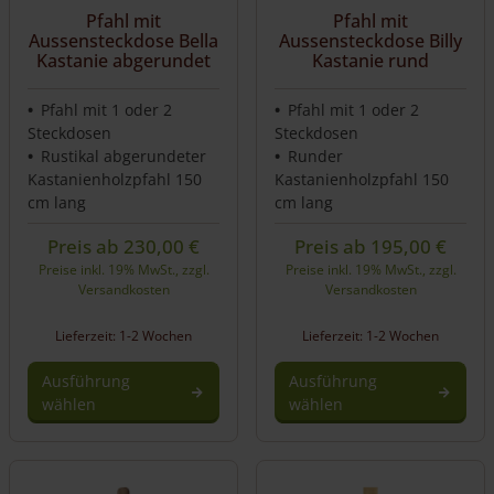
Pfahl mit
Pfahl mit
Aussensteckdose Bella
Aussensteckdose Billy
Kastanie abgerundet
Kastanie rund
Pfahl mit 1 oder 2
Pfahl mit 1 oder 2
Steckdosen
Steckdosen
Rustikal abgerundeter
Runder
Kastanienholzpfahl 150
Kastanienholzpfahl 150
cm lang
cm lang
Preis ab
230,00
€
Preis ab
195,00
€
Preise inkl. 19% MwSt., zzgl.
Preise inkl. 19% MwSt., zzgl.
Versandkosten
Versandkosten
Lieferzeit: 1-2 Wochen
Lieferzeit: 1-2 Wochen
Ausführung
Ausführung
wählen
wählen
Dieses
Dieses
Produkt
Produkt
weist
weist