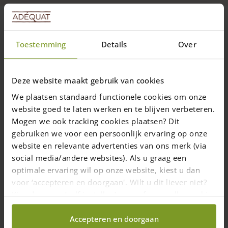
Aussensteckdosen für den Garten
Toestemming
Details
Over
In
Holzpfählen integrierte Außensteckdosen
sind sind eine
elegante und funktionale Lösung für Ihren Garten.
Die Holzpfosten sind wahlweise mit ein oder zwei
Deze website maakt gebruik van cookies
Außensteckdosen erhältlich.
We plaatsen standaard functionele cookies om onze
Bei Adéquat fertigen wir unsere Holzpfähle aus
website goed te laten werken en te blijven verbeteren.
widerstandsfähigen Holzarten wie Edelkastanie und Robinie.
Mogen we ook tracking cookies plaatsen? Dit
Die Pfähle sind in runder, abgerundeter und kantiger Form
gebruiken we voor een persoonlijk ervaring op onze
erhältlich und fügen sich harmonisch in jede Gartenlandschaft
website en relevante advertenties van ons merk (via
ein.
social media/andere websites). Als u graag een
Ob zum Anschließen von Gartengeräten, Elektrogrill oder
optimale ervaring wil op onze website, kiest u dan
Fahrradakku – mit einer
festen Außensteckdose
im Garten
voor ‘accepteren en doorgaan'. Wilt u dit liever niet?
entfällt das umständliche Hantieren mit Verlängerungskabeln
Kies dan voor ‘zelf instellen’ en geef aan welke cookies
und Kabeltrommeln. Die Steckdosen sind wetterfest im Holz
wij wel mogen verzamelen.
integriert und durch eine Klappe geschützt. Der Anschluss an
Accepteren en doorgaan
das Stromnetz erfolgt über sichere Verbindungsklemmen und