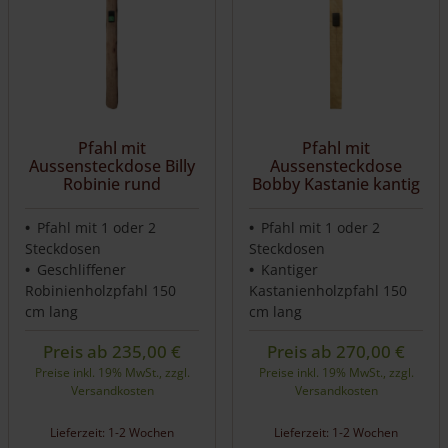
mehrere
mehrere
Varianten
Varianten
auf.
auf.
Die
Die
Optionen
Optionen
können
können
auf
auf
Pfahl mit
Pfahl mit
der
der
Aussensteckdose Billy
Aussensteckdose
Produktseite
Produktseite
Robinie rund
Bobby Kastanie kantig
gewählt
gewählt
werden
werden
Pfahl mit 1 oder 2
Pfahl mit 1 oder 2
Steckdosen
Steckdosen
Geschliffener
Kantiger
Robinienholzpfahl 150
Kastanienholzpfahl 150
cm lang
cm lang
Preis ab
235,00
€
Preis ab
270,00
€
Preise inkl. 19% MwSt., zzgl.
Preise inkl. 19% MwSt., zzgl.
Versandkosten
Versandkosten
Lieferzeit: 1-2 Wochen
Lieferzeit: 1-2 Wochen