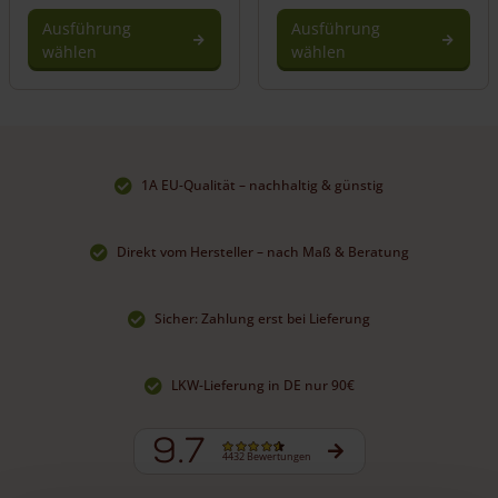
Ausführung
Ausführung
wählen
wählen
Dieses
Dieses
Produkt
Produkt
weist
weist
mehrere
mehrere
Varianten
Varianten
1A EU-Qualität – nachhaltig & günstig
auf.
auf.
Die
Die
Optionen
Optionen
Direkt vom Hersteller – nach Maß & Beratung
können
können
auf
auf
der
der
Sicher: Zahlung erst bei Lieferung
Produktseite
Produktseite
gewählt
gewählt
werden
werden
LKW-Lieferung in DE nur 90€
9.7
4432 Bewertungen