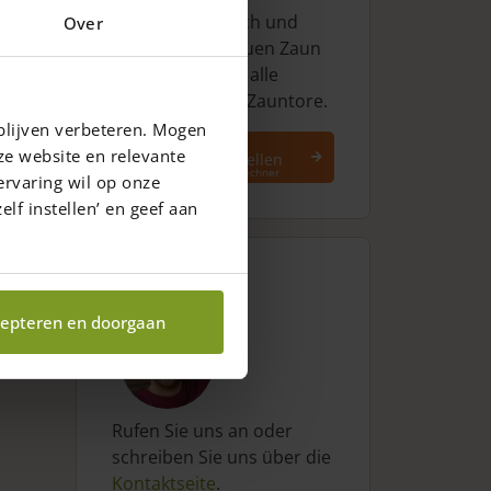
Stellen Sie einfach und
Over
schnell Ihren neuen Zaun
zusammen, inkl. alle
Zaunpfähle und Zauntore.
blijven verbeteren. Mogen
Zaun
ze website en relevante
zusammenstellen
Direkt zum Zaunrechner
ervaring wil op onze
elf instellen’ en geef aan
Fragen?
epteren en doorgaan
Rufen Sie uns an oder
schreiben Sie uns über die
Kontaktseite
.