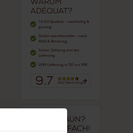
Warum
Adéquat?
1A EU-Qualität – nachhaltig &
günstig
Direkt vom Hersteller – nach
Maß & Beratung
Sicher: Zahlung erst bei
Lieferung
LKW-Lieferung in DE nur 90€
9.7
4432 Bewertungen
Neuer Zaun?
Ganz einfach!