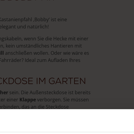
astanienpfahl ‚Bobby‘ ist eine
elegant und natürlich!
skabeln, wenn Sie die Hecke mit einer
n, kein umständliches Hantieren mit
ll
anschließen wollen. Oder wie wäre es
Fahrräder? Ideal zum Aufladen Ihres
ckdose im Garten
cher
sein. Die Außensteckdose ist bereits
ter einer
Klappe
verborgen. Sie müssen
erbinden, das an die Steckdose
l einfach mit dem Kabel, das aus der
-Verbindungsklemmen und einer Wago-
erdichte Verbindung zwischen den beiden