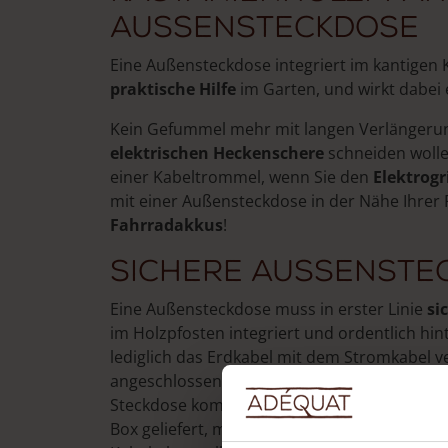
Aussensteckdose
Eine Außensteckdose integriert im kantigen K
praktische Hilfe
im Garten, und wirkt dabei 
Kein Gefummel mehr mit langen Verlängerung
elektrischen Heckenschere
schneiden wolle
einer Kabeltrommel, wenn Sie den
Elektrogri
mit einer Außensteckdose in der Nähe Ihrer 
Fahrradakkus
!
Sichere Aussenste
Eine Außensteckdose muss in erster Linie
si
im Holzpfosten integriert und ordentlich hin
lediglich das Erdkabel mit dem Stromkabel v
angeschlossen ist. Sie verbinden das Erdkabe
Steckdose kommt. Der Pfahl wird mit Wago
Box geliefert, mit der sich leicht eine wass