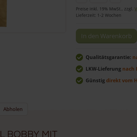
mit
Preise inkl. 19% MwSt., zzgl.
V
Aussensteckdose
Lieferzeit: 1-2 Wochen
Bobby
Kastanie
In den Warenkorb
kantig
Menge
Qualitätsgarantie:
n
LKW-Lieferung
nach 
Günstig
direkt vom H
Abholen
 Bobby mit