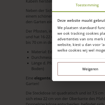
Kabeln herstellen lässt. Für die Sicherheit ist
Toestemming
Neben der Sicherheit spielt auch die Ästhetik 
einem schönen dicken Holzpfahl aus Edelkasta
Deze website maakt gebrui
den Garten einfügt.
We plaatsen standaard func
Der Pfosten, in dem die Außensteckdose integ
we ook tracking cookies pla
und hat 16-22 cm Durchmesser und eine Län
advertenties van ons merk (
bis 70 cm in den Boden, sodass er – je nach 
website, kiest u dan voor ‘a
welke cookies wij wel mog
Material: Edelkastanie
Durchmesser d. Pfostens: 16-22 cm
Länge d. Pfostens: 150 cm ( 60- 70 cm un
Boden)
Weigeren
Eine
elegante
,
natürliche
und
praktische 
Garten!
Die Steckdose ist quadratisch und ist 7,5 cm
sich etwa 22 cm von der Oberkante des Pfahls
Doppelsteckdose entscheiden, befindet sich 