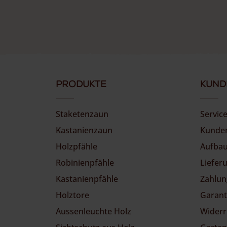
Produkte
Kund
Staketenzaun
Servic
Kastanienzaun
Kunde
Holzpfähle
Aufbau
Robinienpfähle
Liefer
Kastanienpfähle
Zahlun
Holztore
Garant
Aussenleuchte Holz
Widerr