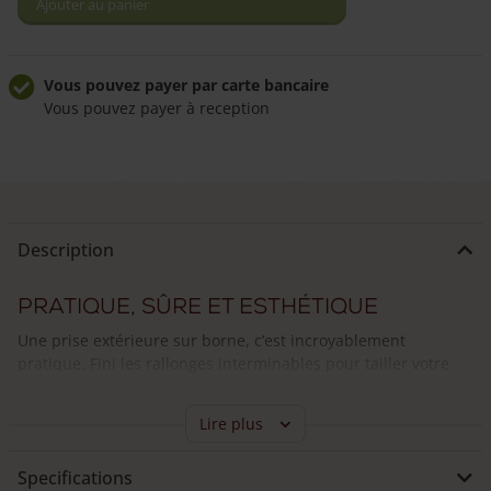
Ajouter au panier
sur
borne
carrée
Vous pouvez payer par carte bancaire
Vous pouvez payer à reception
Bobby
châtaignier
Livraison à domicile fiable
Frais de livraison de 49,50 €
Livraison par nos propres chauffeurs
Nos chauffeurs peuvent répondre à vos questions
Description
Pratique, sûre et esthétique
Une prise extérieure sur borne, c’est incroyablement
pratique. Fini les rallonges interminables pour tailler votre
haie avec un taille-haie électrique, ou les enrouleurs
encombrants pour brancher un barbecue électrique. Et que
Lire plus
dire d’une prise près de votre abri à vélos ? Parfait pour
recharger la batterie!
Specifications