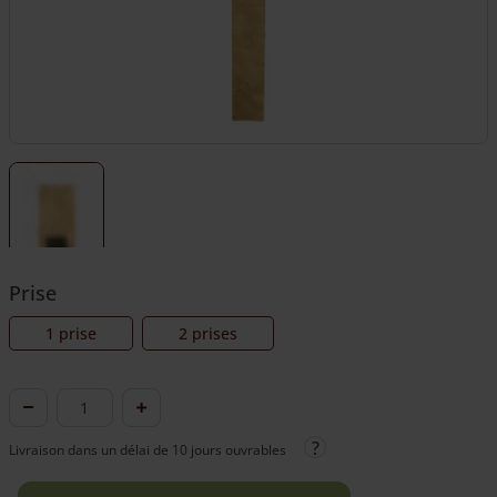
Prise
1 prise
2 prises
quantité
de
Livraison dans un délai de 10 jours ouvrables
Prise
extérieure