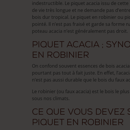
indestructible. Le piquet acacia issu de cet
be
be
de vie très longue et ne demande pas d’entret
chosen
chos
bois dur tropical. Le piquet en robinier ou pi
on
on
pointé. Il n’est pas fraisé et garde sa forme n
the
the
poteau acacia n’est généralement pas droit.
product
prod
page
page
Piquet acacia ; syn
en robinier
On confond souvent essences de bois acacia e
pourtant pas tout à fait juste. En effet, l’ac
n’est pas aussi durable que le bois du faux a
Le robinier (ou faux acacia) est le bois le pl
sous nos climats.
Ce que vous devez 
piquet en robinier