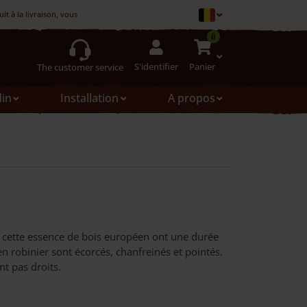
t à la livraison, vous pouvez le refuser
0
S'identifier
Panier
The customer service
din
Installation
A propos
e cette essence de bois européen ont une durée
en robinier sont écorcés, chanfreinés et pointés.
nt pas droits.