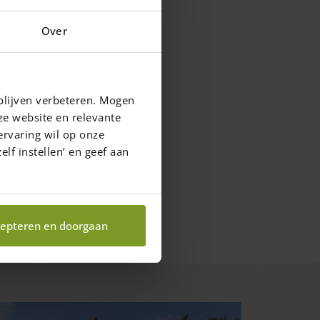
product
Over
page
blijven verbeteren. Mogen
ze website en relevante
ervaring wil op onze
elf instellen’ en geef aan
epteren en doorgaan