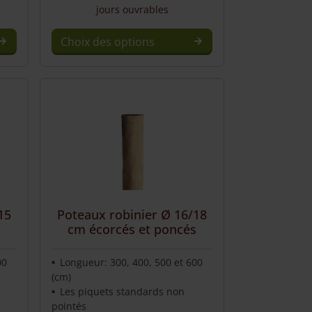
jours ouvrables
Choix des options
This
product
has
multiple
variants.
The
options
may
be
chosen
15
Poteaux robinier Ø 16/18
s
cm écorcés et poncés
on
the
product
00
Longueur: 300, 400, 500 et 600
(cm)
page
Les piquets standards non
pointés