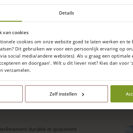
uct
product
ueur: 300, 400, 500 et 600
Details
page
 piquets standards non
és
ré sur le côté le plus fin
k van cookies
tionele cookies om onze website goed te laten werken en te 
Prix de
230,00
€
atsen? Dit gebruiken we voor een persoonlijk ervaring op on
raison dans un délai de 10
via social media/andere websites). Als u graag een optimale 
jours ouvrables
ccepteren en doorgaan'. Wilt u dit liever niet? Kies dan voor ‘z
en verzamelen.
ix des options
uct
Zelf instellen
Acc
ple
nts.
ons
t extrêmement durable et quasiment