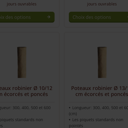
jours ouvrables
jours ouvrables
ix des options
Choix des options
This
uct
product
has
ple
multiple
nts.
variants.
The
ons
options
may
be
en
chosen
eaux robinier Ø 10/12
Poteaux robinier Ø 13/
m écorcés et poncés
cm écorcés et poncé
on
the
uct
product
ueur: 300, 400, 500 et 600
Longueur: 300, 400, 500 et 6
(cm)
page
 piquets standards non
Les piquets standards non
és
pointés