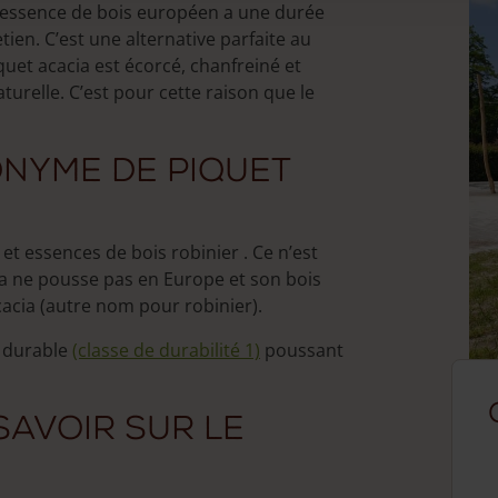
te essence de bois européen a une durée
ien. C’est une alternative parfaite au
en
quet acacia est écorcé, chanfreiné et
aturelle. C’est pour cette raison que le
uct
onyme de piquet
t essences de bois robinier . Ce n’est
acia ne pousse pas en Europe et son bois
cacia (autre nom pour robinier).
us durable
(classe de durabilité 1)
poussant
savoir sur le