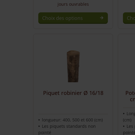
jours ouvrables
Choix des options
Cho
This
This
product
prod
has
has
multiple
multi
variants.
varia
The
The
options
opti
may
may
be
be
chosen
chos
Piquet robinier Ø 16/18
Pot
c
on
on
the
the
product
prod
Long
longueur: 400, 500 et 600 (cm)
(cm)
page
page
Les piquets standards non
Les
pointé
point