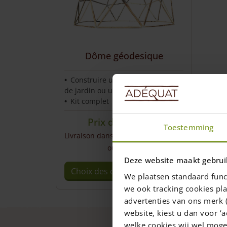
Service et contact
Dôme géodesique
Construire une serre, un pavillon
de jardin ou un poulailler
Kit complet
Prix de
555,00
€
Toestemming
Livraison dans un délai de 10 jours
ouvrables
Deze website maakt gebrui
Choix des options
We plaatsen standaard func
This
we ook tracking cookies pla
product
advertenties van ons merk (
has
website, kiest u dan voor ‘a
multiple
welke cookies wij wel mog