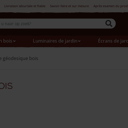
Livraison sécurisée et fiable
Savoir-faire et sur mesure
Après examen du produi
n bois
Luminaires de jardin
Écrans de jar
 géodesique bois
ois