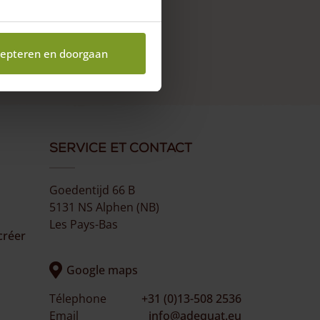
epteren en doorgaan
Service et Contact
Goedentijd 66 B
5131 NS Alphen (NB)
Les Pays-Bas
créer
Google maps
Télephone
+31 (0)13-508 2536
Email
info@adequat.eu