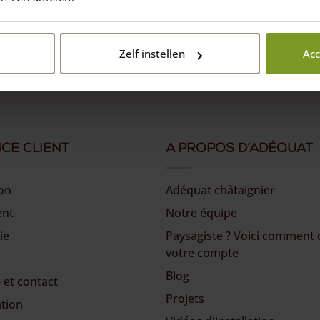
Follow us
Zelf instellen
Acc
ice client
A propos d’Adéquat
son
Adéquat châtaignier
ent
Notre équipe
ie
Paysagiste ? Voici comment 
votre compte
Blog
 et contact
Projets
ation