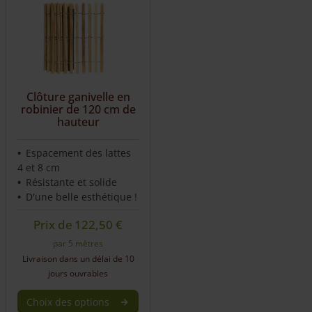
multiple
multiple
variants.
variants.
The
The
options
options
may
may
be
be
Clôture ganivelle en
chosen
chosen
robinier de 120 cm de
on
on
hauteur
the
the
product
product
Espacement des lattes
page
page
4 et 8 cm
Résistante et solide
D'une belle esthétique !
Prix de
122,50
€
par 5 mètres
Livraison dans un délai de 10
jours ouvrables
Choix des options