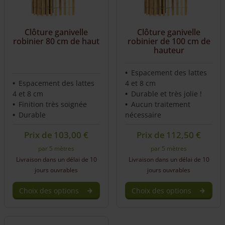
Clôture ganivelle
Clôture ganivelle
robinier 80 cm de haut
robinier de 100 cm de
hauteur
Espacement des lattes
Espacement des lattes
4 et 8 cm
4 et 8 cm
Durable et très jolie !
Finition très soignée
Aucun traitement
Durable
nécessaire
Prix de
103,00
€
Prix de
112,50
€
par 5 mètres
par 5 mètres
Livraison dans un délai de 10
Livraison dans un délai de 10
jours ouvrables
jours ouvrables
Choix des options
Choix des options
This
This
product
product
has
has