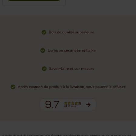
This
product
has
multiple
variants.
Bois de qualité supérieure
The
options
may
Livraison sécurisée et fiable
be
chosen
on
Savoir-faire et sur mesure
the
product
page
Après examen du produit à la livraison, vous pouvez le refuser
9.7
4432 avis