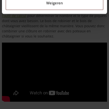
Weigeren
Que vous installiez une clôture ganivelle en robinier ou en
châtaignier, la procédure est la même. Vous pouvez utiliser
l’outil de calcul
pour déterminer le nombre et le type de piquets
dont vous avez besoin. Le bois de robinier et le bois de
châtaignier vieillissent de la même manière. Vous pouvez donc
combiner une clôture en robinier avec des poteaux en
châtaignier si vous le souhaitez.