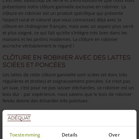
C’est avec beaucoup de fierté et d’enthousiasme que nous vous
présentons notre clôture ganivelle exclusive en robinier. La
clôture en robinier est un produit spécifique qui présente
l’aspect rural et naturel que vous connaissez déjà avec la
clôture en châtaignier français, mais avec un aspect plus serré
et plus soigné, ce qui fait qu’elle s’intègre très bien dans les
maisons et les jardins modernes. La clôture en robinier
accroche véritablement le regard !
Clôture en robinier avec des lattes
sciées et poncées
Les lattes de cette clôture ganivelle sont sciées (et donc très
régulières et droites) et soigneusement poncées. Ce n’est pas
un luxe, c’est pour ne pas laisser d’échardes. Le robinier est un
bois dur : par expérience, nous savons que le bois de robinier
fendu donne des échardes très pointues.
Le robinier est l’essence de bois
européenne la plus durable
Les essences de bois acacia et robinier sont souvent utilisées de
Toestemming
Details
Over
manière interchangeable, ce qui est compréhensible car elles