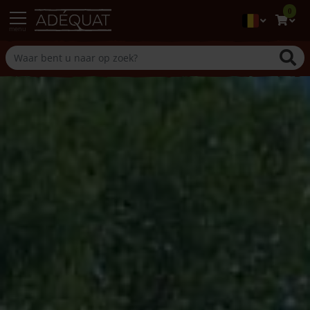
0
menu