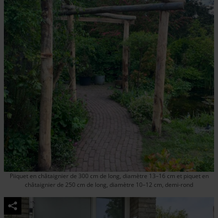
Piiquet en châtaignier de 300 cm de long, diamètre 13–16 cm et piquet en
châtaignier de 250 cm de long, diamètre 10–12 cm, demi-rond