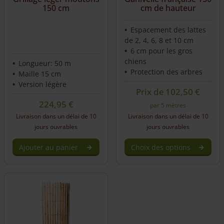
150 cm
cm de hauteur
Espacement des lattes
de 2, 4, 6, 8 et 10 cm
6 cm pour les gros
chiens
Longueur: 50 m
Protection des arbres
Maille 15 cm
Version légère
Prix de
102,50
€
224,95
€
par 5 mètres
Livraison dans un délai de 10
Livraison dans un délai de 10
jours ouvrables
jours ouvrables
Ajouter au panier
Choix des options
This
product
has
multiple
variants.
The
options