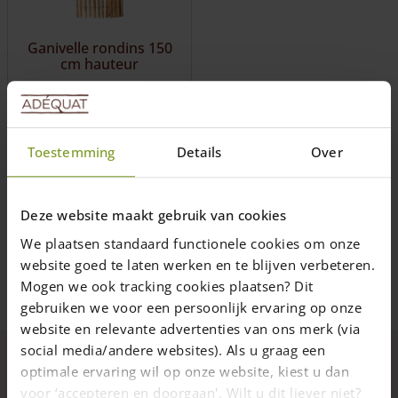
may
be
Ganivelle rondins 150
chosen
cm hauteur
on
the
Rouleau de 3 m
product
Finition luxe et épurée
page
Espacement lattes de 2
Toestemming
Details
Over
cm
235,00
€
par 3 mètres
Deze website maakt gebruik van cookies
Livraison dans un délai de 10
jours ouvrables
We plaatsen standaard functionele cookies om onze
website goed te laten werken en te blijven verbeteren.
Ajouter au panier
Mogen we ook tracking cookies plaatsen? Dit
gebruiken we voor een persoonlijk ervaring op onze
website en relevante advertenties van ons merk (via
social media/andere websites). Als u graag een
optimale ervaring wil op onze website, kiest u dan
Bois de qualité supérieure
voor ‘accepteren en doorgaan'. Wilt u dit liever niet?