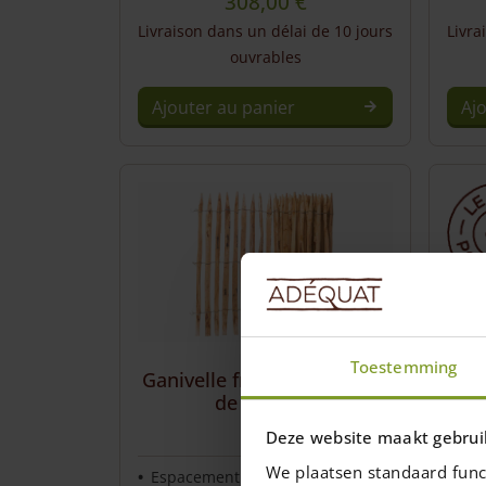
308,00
€
Livraison dans un délai de 10 jours
Livra
ouvrables
Ajouter au panier
Aj
Toestemming
Ganivelle française 100 cm
Gan
de hauteur
Deze website maakt gebrui
Esp
We plaatsen standaard func
Espacement des lattes de 2, 4, 6,
8 et 