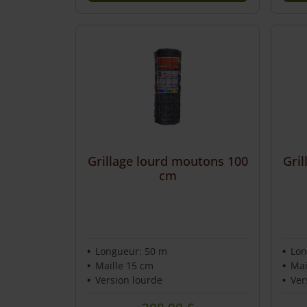
This
prod
has
mult
varia
The
opti
may
be
chos
Grillage lourd moutons 100
Gri
on
cm
the
prod
page
Longueur: 50 m
Lon
Maille 15 cm
Mai
Version lourde
Ver