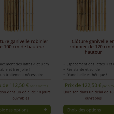
ture ganivelle robinier
Clôture ganivelle e
e 100 cm de hauteur
robinier de 120 cm 
hauteur
acement des lattes 4 et 8 cm
Espacement des lattes 4 et
able et très jolie !
Résistante et solide
un traitement nécessaire
D'une belle esthétique !
x de
112,50
€
Prix de
122,50
€
par 5 mètres
par 5 m
ison dans un délai de 10 jours
Livraison dans un délai de 10
ouvrables
ouvrables
oix des options
Choix des options