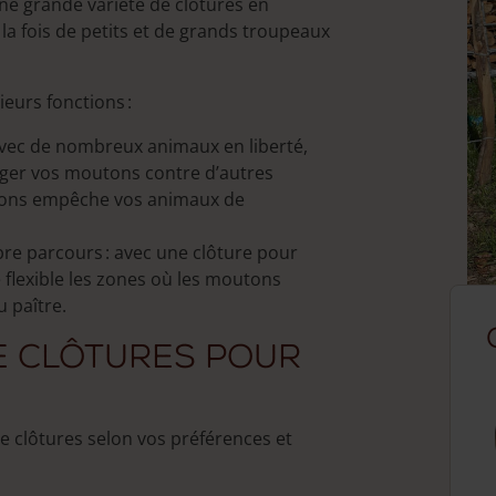
ne grande variété de clôtures en
la fois de petits et de grands troupeaux
uct
eurs fonctions :
 avec de nombreux animaux en liberté,
téger vos moutons contre d’autres
tons empêche vos animaux de
bre parcours : avec une clôture pour
flexible les zones où les moutons
 paître.
e clôtures pour
e clôtures selon vos préférences et