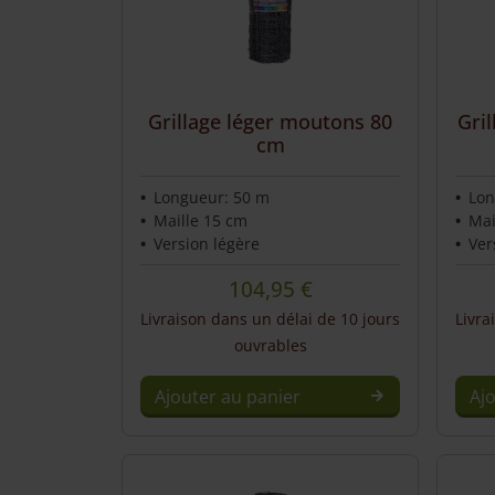
Service et contact
Grillage léger moutons 80
Gri
cm
Longueur: 50 m
Lon
Maille 15 cm
Mai
Version légère
Ver
104,95
€
Livraison dans un délai de 10 jours
Livra
ouvrables
Ajouter au panier
Aj