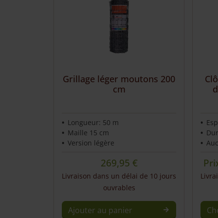
Grillage léger moutons 200
Clô
cm
d
Longueur: 50 m
Esp
Maille 15 cm
Dur
Version légère
Auc
269,95
€
Pri
Livraison dans un délai de 10 jours
Livra
ouvrables
Ajouter au panier
Ch