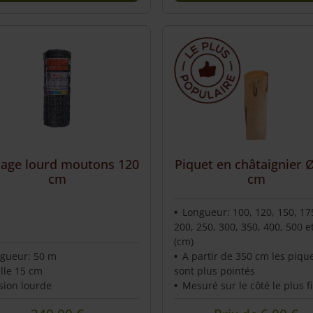
This
uct
product
has
iple
multiple
nts.
variants.
The
ons
options
may
be
en
chosen
llage lourd moutons 120
Piquet en châtaignier 
on
cm
cm
the
uct
product
Longueur: 100, 120, 150, 17
page
200, 250, 300, 350, 400, 500 e
(cm)
gueur: 50 m
A partir de 350 cm les piqu
lle 15 cm
sont plus pointés
sion lourde
Mesuré sur le côté le plus f