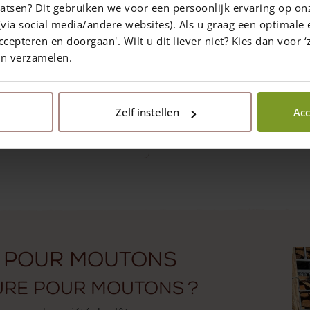
atsen? Dit gebruiken we voor een persoonlijk ervaring op on
m pour les paturages
our d'un étang ou d'une
via social media/andere websites). Als u graag een optimale 
ne
ccepteren en doorgaan'. Wilt u dit liever niet? Kies dan voor ‘z
en verzamelen.
ix de
66,50
€
par 5 mètres
ison dans un délai de 10 jours
ouvrables
Zelf instellen
Acc
oix des options
uct
iple
nts.
ons
 pour moutons
ure pour moutons ?
en