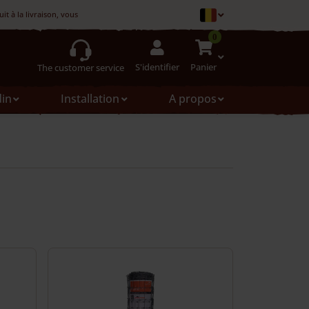
t à la livraison, vous pouvez le refuser
0
S'identifier
Panier
The customer service
din
Installation
A propos