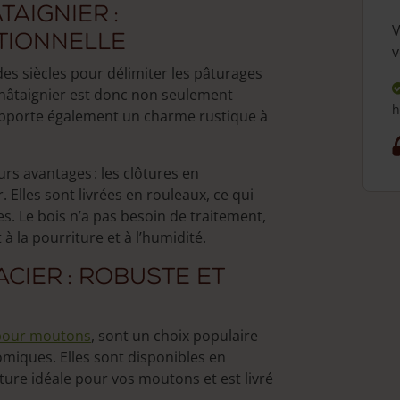
taignier :
V
tionnelle
v
des siècles pour délimiter les pâturages
 châtaignier est donc non seulement
h
 apporte également un charme rustique à
urs avantages : les clôtures en
r. Elles sont livrées en rouleaux, ce qui
. Le bois n’a pas besoin de traitement,
 à la pourriture et à l’humidité.
acier : robuste et
 pour moutons
, sont un choix populaire
omiques. Elles sont disponibles en
ôture idéale pour vos moutons et est livré