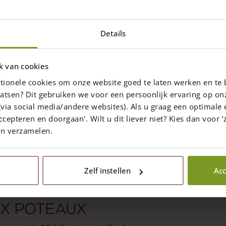
deux fils verticaux)
Details
ré dans la partie inférieure pour
k van cookies
llage avec des
tionele cookies om onze website goed te laten werken en te 
atsen? Dit gebruiken we voor een persoonlijk ervaring op on
via social media/andere websites). Als u graag een optimale 
ez des tendeurs de fils. Par point de
ccepteren en doorgaan'. Wilt u dit liever niet? Kies dan voor ‘z
en verzamelen.
ille M
Zelf instellen
Acc
er les fils rapidement et solidement.
ux poteaux