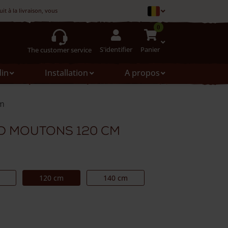
t à la livraison, vous pouvez le refuser
0
S'identifier
Panier
The customer service
din
Installation
A propos
cm
d moutons 120 cm
120 cm
140 cm