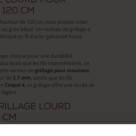
 120 cm
hauteur de 120 cm, vous pouvez créer
u gros bétail. Un rouleau de grillage a
riqué en fil d’acier galvanisé haute
lage, conçue pour une durabilité
plus épais que les fils intermédiaires, ce
cette version de
grillage pour moutons
,
eur de
3,7 mm
, tandis que les fils
 en
Crapal 4
, ce grillage offre une durée de
 légère.
grillage lourd
 cm