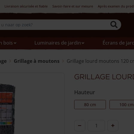
Livraison sécurisée et fiable
Savoir-faire et sur mesure
Après examen du produi
n bois
Luminaires de jardin
Écrans de jar
age
Grillage à moutons
Grillage lourd moutons 120 
Grillage lour
Hauteur
80 cm
100 cm
quantité
de