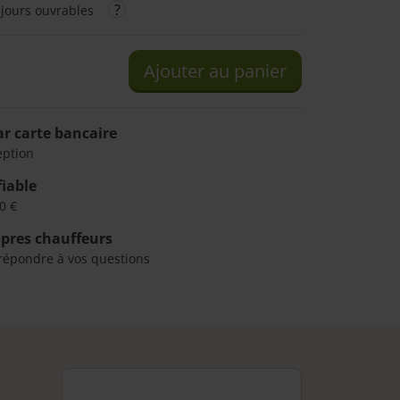
 jours ouvrables
Ajouter au panier
r carte bancaire
eption
fiable
0 €
opres chauffeurs
répondre à vos questions