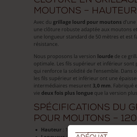
moutons – hauteur
Avec du
grillage lourd pour moutons
d’une 
une clôture robuste adaptée aux moutons et a
une longueur standard de 50 mètres et est fab
résistance.
Nous proposons la version
lourde
de ce gril
optimale. Les fils supérieur et inférieur sont 
qui renforce la solidité de l’ensemble. Dans 
les fils supérieur et inférieur ont une épaiss
intermédiaires mesurent
3,0 mm
. Fabriqué
vie
deux fois plus longue
que la version plus
Spécifications du 
pour moutons – 120
Hauteur
: 120 cm