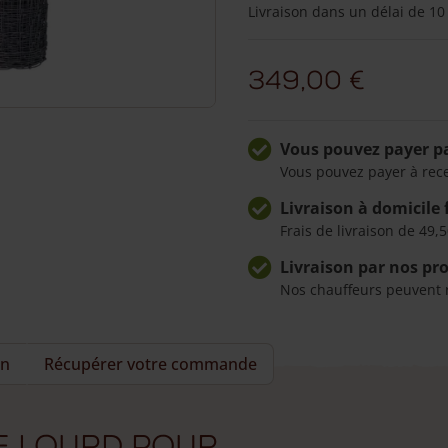
Livraison dans un délai de 10
Grillage
lourd
moutons
349,00
€
120
cm
Vous pouvez payer pa
Vous pouvez payer à rec
Livraison à domicile 
Frais de livraison de 49,5
Livraison par nos pr
Nos chauffeurs peuvent 
on
Récupérer votre commande
e lourd pour