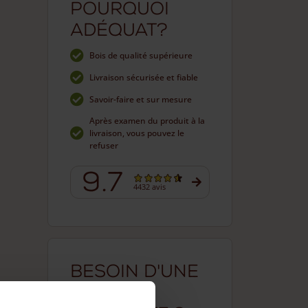
Pourquoi
Adéquat?
Bois de qualité supérieure
Livraison sécurisée et fiable
Savoir-faire et sur mesure
Après examen du produit à la
livraison, vous pouvez le
refuser
9.7
4432 avis
Besoin d'une
clôture