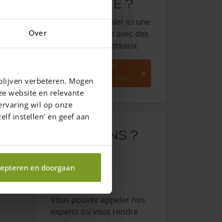
complète ?
Il suffit d'assembler ici une
Over
clôture complète avec des
portails et des poteaux.
Assemblez vos
clôtures
Faites le calcul via notre
blijven verbeteren. Mogen
outil
ze website en relevante
ervaring wil op onze
elf instellen’ en geef aan
Questions ?
epteren en doorgaan
Vous pouvez appeler nos
experts ou vous rendre