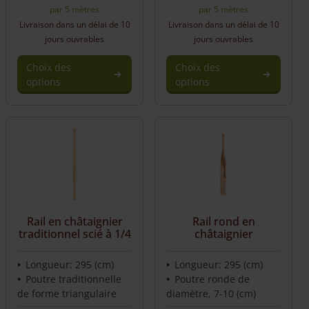
par 5 mètres
par 5 mètres
Livraison dans un délai de 10
Livraison dans un délai de 10
jours ouvrables
jours ouvrables
Choix des
Choix des
options
options
This
This
product
product
has
has
multiple
multiple
variants.
variants.
The
The
options
options
may
may
be
be
Rail en châtaignier
Rail rond en
chosen
chosen
traditionnel scié à 1/4
châtaignier
on
on
the
the
Longueur: 295 (cm)
Longueur: 295 (cm)
product
product
Poutre traditionnelle
Poutre ronde de
page
page
de forme triangulaire
diamètre, 7-10 (cm)