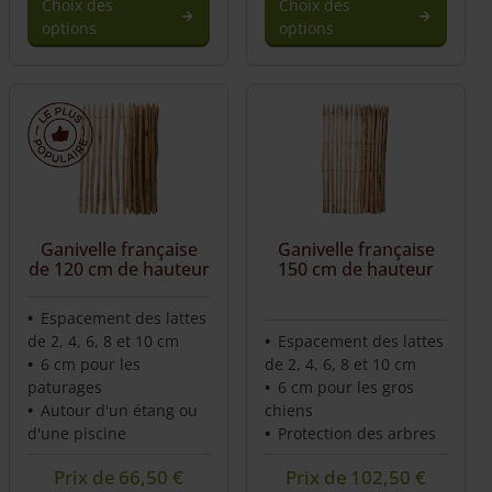
Choix des
Choix des
options
options
This
This
product
product
has
has
multiple
multiple
variants.
variants.
The
The
options
options
may
may
be
be
Ganivelle française
Ganivelle française
chosen
chosen
de 120 cm de hauteur
150 cm de hauteur
on
on
the
the
Espacement des lattes
product
product
de 2, 4, 6, 8 et 10 cm
Espacement des lattes
page
page
6 cm pour les
de 2, 4, 6, 8 et 10 cm
paturages
6 cm pour les gros
Autour d'un étang ou
chiens
d'une piscine
Protection des arbres
Prix de
66,50
€
Prix de
102,50
€