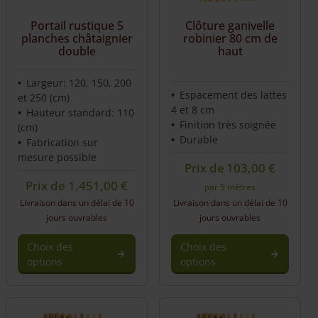
Portail rustique 5
Clôture ganivelle
planches châtaignier
robinier 80 cm de
double
haut
Largeur: 120, 150, 200
Espacement des lattes
et 250 (cm)
4 et 8 cm
Hauteur standard: 110
Finition très soignée
(cm)
Durable
Fabrication sur
mesure possible
Prix de
103,00
€
Prix de
1.451,00
€
par 5 mètres
Livraison dans un délai de 10
Livraison dans un délai de 10
jours ouvrables
jours ouvrables
Choix des
Choix des
options
options
This
product
has