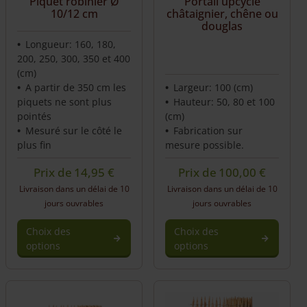
Piquet robinier Ø
Portail upcycle
chosen
chosen
10/12 cm
châtaignier, chêne ou
on
on
douglas
the
the
Longueur: 160, 180,
product
product
200, 250, 300, 350 et 400
page
page
(cm)
A partir de 350 cm les
Largeur: 100 (cm)
piquets ne sont plus
Hauteur: 50, 80 et 100
pointés
(cm)
Mesuré sur le côté le
Fabrication sur
plus fin
mesure possible.
Prix de
14,95
€
Prix de
100,00
€
Livraison dans un délai de 10
Livraison dans un délai de 10
jours ouvrables
jours ouvrables
Choix des
Choix des
options
options
This
This
product
product
has
has
multiple
multiple