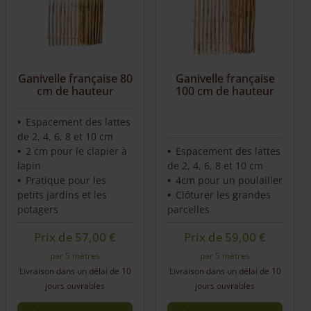
variants.
variants.
The
The
options
options
may
may
be
be
Ganivelle française
Ganivelle française 80
chosen
chosen
100 cm de hauteur
cm de hauteur
on
on
the
the
Espacement des lattes
product
product
de 2, 4, 6, 8 et 10 cm
page
page
2 cm pour le clapier à
Espacement des lattes
lapin
de 2, 4, 6, 8 et 10 cm
Pratique pour les
4cm pour un poulailler
petits jardins et les
Clôturer les grandes
potagers
parcelles
Prix de
57,00
€
Prix de
59,00
€
par 5 mètres
par 5 mètres
Livraison dans un délai de 10
Livraison dans un délai de 10
jours ouvrables
jours ouvrables