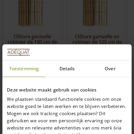
multiple
variants.
The
options
may
be
Clôture ganivelle
Clôture ganivelle en
chosen
robinier de 100 cm de
robinier de 120 cm de
on
hauteur
hauteur
the
product
Espacement des lattes
Espacement des lattes
page
4 et 8 cm
4 et 8 cm
Toestemming
Details
Over
Durable et très jolie !
Résistante et solide
Aucun traitement
D'une belle esthétique
nécessaire
!
Deze website maakt gebruik van cookies
Prix de
112,50
€
Prix de
122,50
€
We plaatsen standaard functionele cookies om onze
par 5 mètres
par 5 mètres
website goed te laten werken en te blijven verbeteren.
Livraison dans un délai de 10
Livraison dans un délai de 10
Mogen we ook tracking cookies plaatsen? Dit
jours ouvrables
jours ouvrables
gebruiken we voor een persoonlijk ervaring op onze
website en relevante advertenties van ons merk (via
Choix des
Choix des