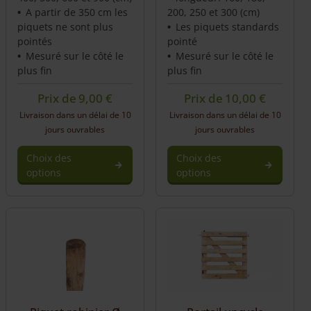
A partir de 350 cm les
200, 250 et 300 (cm)
piquets ne sont plus
Les piquets standards
pointés
pointé
Mesuré sur le côté le
Mesuré sur le côté le
plus fin
plus fin
Prix de
9,00
€
Prix de
10,00
€
Livraison dans un délai de 10
Livraison dans un délai de 10
jours ouvrables
jours ouvrables
Choix des
Choix des
options
options
This
This
product
product
has
has
multiple
multiple
variants.
variants.
The
The
options
options
may
may
be
be