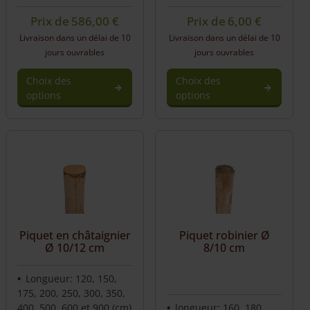
Prix de
586,00
€
Prix de
6,00
€
Livraison dans un délai de 10
Livraison dans un délai de 10
jours ouvrables
jours ouvrables
Choix des
Choix des
options
options
This
product
has
multiple
variants.
The
options
may
be
Piquet en châtaignier
Piquet robinier Ø
chosen
Ø 10/12 cm
8/10 cm
on
the
Longueur: 120, 150,
product
175, 200, 250, 300, 350,
page
400, 500, 600 et 900 (cm)
longueur: 160, 180,