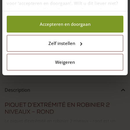
voor ‘accepteren en doorgaan'. Wilt u dit liever niet?
Kies dan voor ‘zelf instellen’ en geef aan welke cookies
wij wel mogen verzamelen.
Accepteren en doorgaan
Zelf instellen
https://adequat.eu/fr-be/assemblez-votre-
cloture/post-rail/
Weigeren
Description
Piquet d’extrémité en robinier 2
niveaux – rond
Le piquet d’extrémité en robinier 2 niveaux – rond est un
piquet bois de robinier d’environ 200 cm de long. Lors de