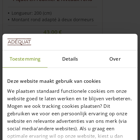
Longueur: 200 (cm)
Montant rond adapté à deux dormeurs
43,00
€
Livraison dans un délai de 10 jours ouvrables
Ajouter au panier
Toestemming
Details
Over
Deze website maakt gebruik van cookies
Besoin d’un système de clôture
We plaatsen standaard functionele cookies om onze
complet?
website goed te laten werken en te blijven verbeteren.
Calculer efficacement ce dont vous avez
Mogen we ook tracking cookies plaatsen? Dit
besoin avec notre outil de calcul en ligne:
gebruiken we voor een persoonlijk ervaring op onze
poteaux, portail et fixations inclus
Vous voyez tout de suite quels matériaux il
website en relevante advertenties van ons merk (via
vous faut, simplement et rapidement.
social media/andere websites). Als u graag een
optimale ervaring wil op onze website, kiest u dan