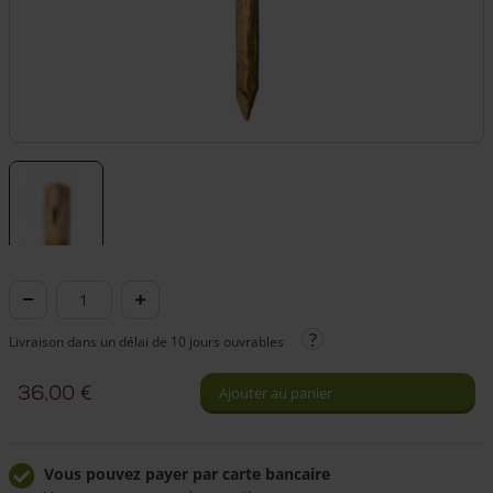
quantité
de
Livraison dans un délai de 10 jours ouvrables
Piquet
d'extrémité
36,00
€
Ajouter au panier
en
robinier
2
Vous pouvez payer par carte bancaire