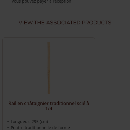
Vous pouvez payer à reception
niveaux
-
Livraison à domicile fiable
Frais de livraison de 49,50 €
rond
View the associated products
Livraison par nos propres chauffeurs
Nos chauffeurs peuvent répondre à vos questions
Rail en châtaignier traditionnel scié à
1/4
Longueur: 295 (cm)
Poutre traditionnelle de forme