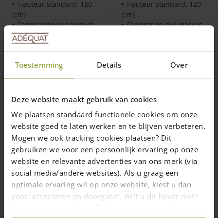
Hauteur standard: 120
Hauteur standard: 120
(cm)
(cm)
Fabrication sur mesure
Fabrication sur mesure
possible
possible
Prix de
778,00
€
Prix de
788,00
€
Toestemming
Details
Over
Livraison dans un délai de 10
Livraison dans un délai de 10
jours ouvrables
jours ouvrables
Choix des options
Choix des options
Deze website maakt gebruik van cookies
We plaatsen standaard functionele cookies om onze
website goed te laten werken en te blijven verbeteren.
Mogen we ook tracking cookies plaatsen? Dit
gebruiken we voor een persoonlijk ervaring op onze
website en relevante advertenties van ons merk (via
social media/andere websites). Als u graag een
optimale ervaring wil op onze website, kiest u dan
Portail anglais chêne
Portail anglais arc
voor ‘accepteren en doorgaan'. Wilt u dit liever niet?
simple
douglas simple
Kies dan voor ‘zelf instellen’ en geef aan welke cookies