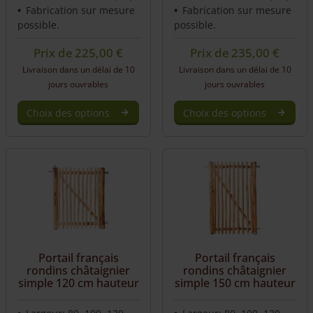
Fabrication sur mesure
Fabrication sur mesure
possible.
possible.
Prix de
225,00
€
Prix de
235,00
€
Livraison dans un délai de 10
Livraison dans un délai de 10
jours ouvrables
jours ouvrables
Choix des options
Choix des options
This
This
product
product
has
has
multiple
multiple
variants.
variants.
The
The
options
options
may
may
be
be
Portail français
Portail français
chosen
chosen
rondins châtaignier
rondins châtaignier
on
on
simple 120 cm hauteur
simple 150 cm hauteur
the
the
product
product