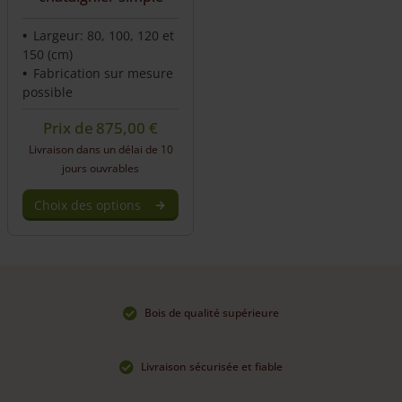
on
on
the
the
Largeur: 80, 100, 120 et
product
product
150 (cm)
page
page
Fabrication sur mesure
possible
Prix de
875,00
€
Livraison dans un délai de 10
jours ouvrables
Choix des options
Bois de qualité supérieure
Livraison sécurisée et fiable