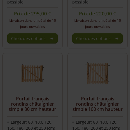
possible.
possible.
Prix de
295,00
€
Prix de
220,00
€
Livraison dans un délai de 10
Livraison dans un délai de 10
jours ouvrables
jours ouvrables
Choix des options
Choix des options
This
This
product
product
has
has
multiple
multiple
variants.
variants.
The
The
options
options
may
may
be
be
Portail français
Portail français
chosen
chosen
rondins châtaignier
rondins châtaignier
on
on
simple 80 cm hauteur
simple 100 cm hauteur
the
the
product
product
Largeur: 80, 100, 120,
Largeur: 80, 100, 120,
page
page
150, 180, 200 et 250 (cm)
150, 180, 200 et 250 (cm)