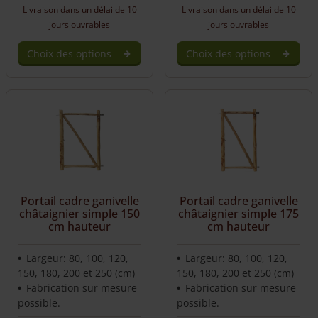
Livraison dans un délai de 10
Livraison dans un délai de 10
jours ouvrables
jours ouvrables
Choix des options
Choix des options
This
This
product
product
has
has
multiple
multiple
variants.
variants.
The
The
options
options
may
may
be
be
Portail cadre ganivelle
Portail cadre ganivelle
chosen
chosen
châtaignier simple 150
châtaignier simple 175
on
on
cm hauteur
cm hauteur
the
the
product
product
Largeur: 80, 100, 120,
Largeur: 80, 100, 120,
page
page
150, 180, 200 et 250 (cm)
150, 180, 200 et 250 (cm)
Fabrication sur mesure
Fabrication sur mesure
possible.
possible.