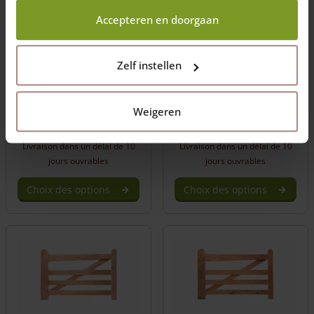
wij wel mogen verzamelen.
Largeur: 90, 120, 150,
Largeur: 90, 120, 150,
Accepteren en doorgaan
180, 210, 240, 270, 300,
180, 210, 240, 270, 300,
330 et 360 (cm)
330 et 360 (cm)
Hauteur standard de
Hauteur standard de
Zelf instellen
120 (cm)
120 (cm)
Fabrication sur mesure
Fabriaction sur mesure
possinble.
possible
Weigeren
Prix de
826,00
€
Prix de
846,00
€
Livraison dans un délai de 10
Livraison dans un délai de 10
jours ouvrables
jours ouvrables
Choix des options
Choix des options