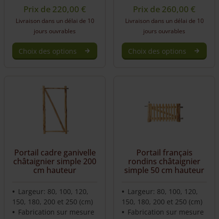
Prix de
220,00
€
Prix de
260,00
€
Livraison dans un délai de 10
Livraison dans un délai de 10
jours ouvrables
jours ouvrables
Choix des options
Choix des options
This
This
product
product
has
has
multiple
multiple
variants.
variants.
The
The
options
options
may
may
be
be
Portail cadre ganivelle
Portail français
chosen
chosen
châtaignier simple 200
rondins châtaignier
on
on
cm hauteur
simple 50 cm hauteur
the
the
product
product
Largeur: 80, 100, 120,
Largeur: 80, 100, 120,
page
page
150, 180, 200 et 250 (cm)
150, 180, 200 et 250 (cm)
Fabrication sur mesure
Fabrication sur mesure