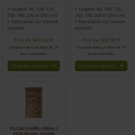
product
product
Largeur: 80, 100, 120,
Largeur: 80, 100, 120,
page
page
150, 180, 200 et 250 (cm)
150, 180, 200 et 250 (cm)
Fabrication sur mesure
Fabrication sur mesure
possible.
possible.
Prix de
340,00
€
Prix de
380,00
€
Livraison dans un délai de 10
Livraison dans un délai de 10
jours ouvrables
jours ouvrables
Choix des options
Choix des options
This
This
product
product
has
has
multiple
multiple
variants.
variants.
The
The
options
options
may
may
be
be
Portail treillis chêne /
chosen
chosen
châtaignier simple