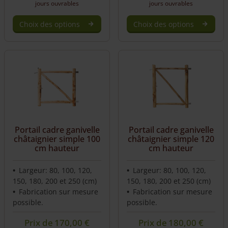
jours ouvrables
jours ouvrables
Choix des options
Choix des options
This
This
product
product
has
has
multiple
multiple
variants.
variants.
The
The
options
options
may
may
be
be
Portail cadre ganivelle
Portail cadre ganivelle
chosen
chosen
châtaignier simple 100
châtaignier simple 120
on
on
cm hauteur
cm hauteur
the
the
product
product
Largeur: 80, 100, 120,
Largeur: 80, 100, 120,
page
page
150, 180, 200 et 250 (cm)
150, 180, 200 et 250 (cm)
Fabrication sur mesure
Fabrication sur mesure
possible.
possible.
Prix de
170,00
€
Prix de
180,00
€