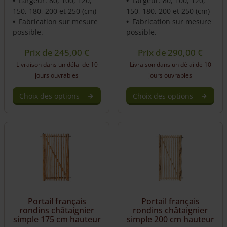
Largeur: 80, 100, 120,
Largeur: 80, 100, 120,
page
page
150, 180, 200 et 250 (cm)
150, 180, 200 et 250 (cm)
Fabrication sur mesure
Fabrication sur mesure
possible.
possible.
Prix de
245,00
€
Prix de
290,00
€
Livraison dans un délai de 10
Livraison dans un délai de 10
jours ouvrables
jours ouvrables
Choix des options
Choix des options
This
This
product
product
has
has
multiple
multiple
variants.
variants.
The
The
options
options
may
may
be
be
Portail français
Portail français
chosen
chosen
rondins châtaignier
rondins châtaignier
on
on
simple 175 cm hauteur
simple 200 cm hauteur
the
the