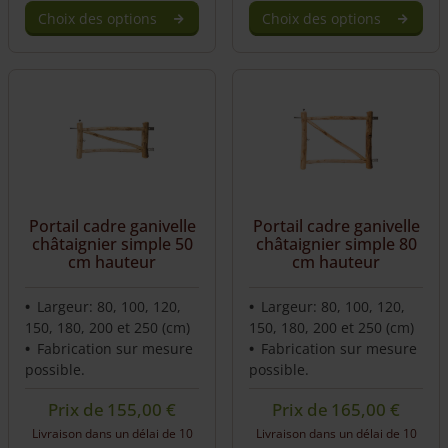
Choix des options
Choix des options
This
product
has
multiple
variants.
The
options
may
be
Portail cadre ganivelle
Portail cadre ganivelle
chosen
châtaignier simple 50
châtaignier simple 80
on
cm hauteur
cm hauteur
the
product
Largeur: 80, 100, 120,
Largeur: 80, 100, 120,
page
150, 180, 200 et 250 (cm)
150, 180, 200 et 250 (cm)
Fabrication sur mesure
Fabrication sur mesure
possible.
possible.
Prix de
155,00
€
Prix de
165,00
€
Livraison dans un délai de 10
Livraison dans un délai de 10