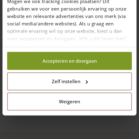
Mogen we ook tracking cookies plaatsen? Dit
gebruiken we voor een persoonlijk ervaring op onze
website en relevante advertenties van ons merk (via
social media/andere websites). Als u graag een
Vis en acier inoxydable en différentes
optimale ervaring wil op onze website, kiest u dan
dimensions (embout inclus)
voor ‘accepteren en doorgaan'. Wilt u dit liever niet?
Kies dan voor ‘zelf instellen’ en geef aan welke cookies
Les vis en acier inoxydable sont
protégées contre l'acide tannique dans le
wij wel mogen verzamelen.
bois de chêne et de châtaignier
Accepteren en doorgaan
plusieurs dimmensions
Prix de
20,00
€
Zelf instellen
Livraison dans un délai de 10 jours ouvrables
Choix des options
Weigeren
This
product
has
multiple
variants.
The