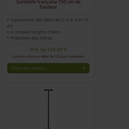
Ganivelle française 150 cm de
hauteur
Espacement des lattes de 2, 4, 6, 8 et 10
cm
6 cm pour les gros chiens
Protection des arbres
Prix de
164,00
€
Livraison dans un délai de 10 jours ouvrables
Choix des options
This
product
has
multiple
variants.
The
options
may
be