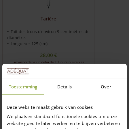
chosen
on
the
Tarière
product
page
Fait des trous d’environ 9 centimètres de
diamètre.
Longueur: 125 (cm)
28,00
€
Livraison dans un délai de 10 jours ouvrables
Ajouter au panier
Toestemming
Details
Over
Deze website maakt gebruik van cookies
We plaatsen standaard functionele cookies om onze
website goed te laten werken en te blijven verbeteren.