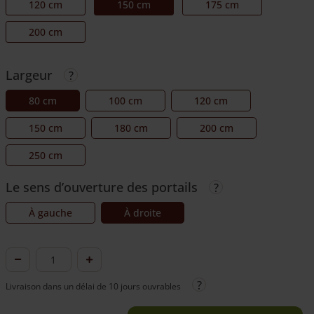
120 cm
150 cm
175 cm
200 cm
Largeur
80 cm
100 cm
120 cm
150 cm
180 cm
200 cm
250 cm
Le sens d’ouverture des portails
À gauche
À droite
quantité
de
Livraison dans un délai de 10 jours ouvrables
Portail
cadre