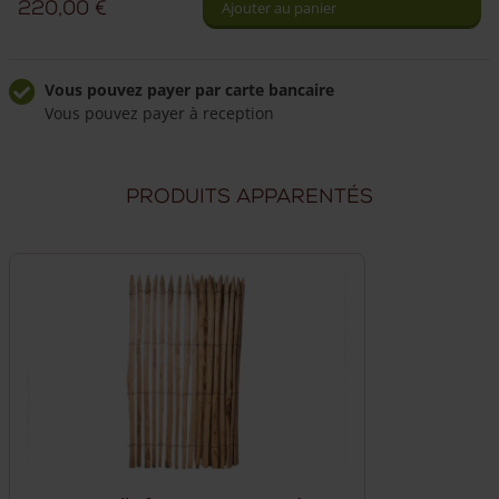
220,00
€
Ajouter au panier
ganivelle
châtaignier
simple
Vous pouvez payer par carte bancaire
Vous pouvez payer à reception
150
cm
Livraison à domicile fiable
Frais de livraison de 49,50 €
hauteur
Produits apparentés
Livraison par nos propres chauffeurs
Nos chauffeurs peuvent répondre à vos questions