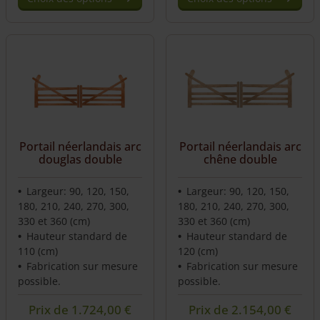
This
product
has
multiple
variants.
The
options
may
be
Portail néerlandais arc
Portail néerlandais arc
chosen
douglas double
chêne double
on
the
Largeur: 90, 120, 150,
Largeur: 90, 120, 150,
product
180, 210, 240, 270, 300,
180, 210, 240, 270, 300,
page
330 et 360 (cm)
330 et 360 (cm)
Hauteur standard de
Hauteur standard de
110 (cm)
120 (cm)
Fabrication sur mesure
Fabrication sur mesure
possible.
possible.
Prix de
1.724,00
€
Prix de
2.154,00
€