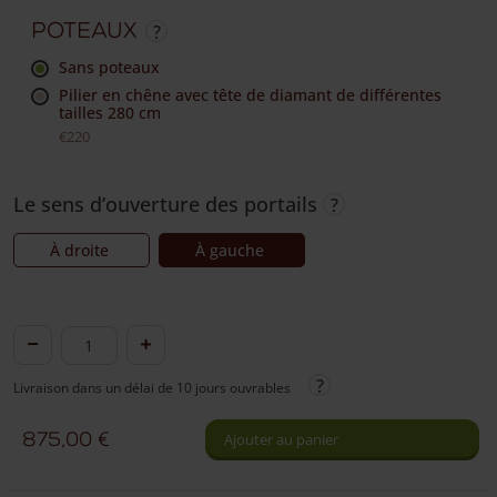
Poteaux
sans poteaux
Pilier en chêne avec tête de diamant de différentes
tailles 280 cm
€220
Le sens d’ouverture des portails
À droite
À gauche
quantité
de
Livraison dans un délai de 10 jours ouvrables
Portail
treillis
875,00
€
Ajouter au panier
chêne
/