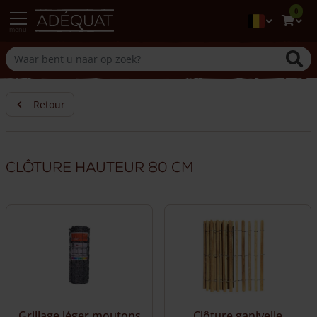
0
menu
Retour
Clôture hauteur 80 cm
Grillage léger moutons
Clôture ganivelle