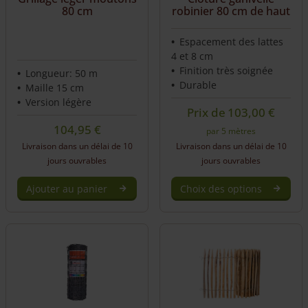
80 cm
robinier 80 cm de haut
Espacement des lattes
4 et 8 cm
Finition très soignée
Longueur: 50 m
Durable
Maille 15 cm
Version légère
Prix de
103,00
€
104,95
€
par 5 mètres
Livraison dans un délai de 10
Livraison dans un délai de 10
jours ouvrables
jours ouvrables
Ajouter au panier
Choix des options
This
product
has
multiple
variants.
The
options
may