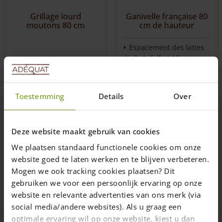
be
Grillage lourd
Ganivelle française 80
chosen
moutons 80 cm
cm de hauteur
on
the
Espacement des lattes
product
de 2, 4, 6, 8 et 10 cm
page
2 cm pour le clapier à
lapin
Pratique pour les petits
Longueur: 50 m
Toestemming
Details
Over
jardins et les potagers
Maille 15 cm
Version lourde
Prix de
57,00
€
262,00
€
Deze website maakt gebruik van cookies
par 5 mètres
Livraison dans un délai de 10
Livraison dans un délai de 10
We plaatsen standaard functionele cookies om onze
jours ouvrables
jours ouvrables
website goed te laten werken en te blijven verbeteren.
Mogen we ook tracking cookies plaatsen? Dit
Ajouter au panier
Choix des options
gebruiken we voor een persoonlijk ervaring op onze
This
website en relevante advertenties van ons merk (via
product
social media/andere websites). Als u graag een
has
optimale ervaring wil op onze website, kiest u dan
multiple