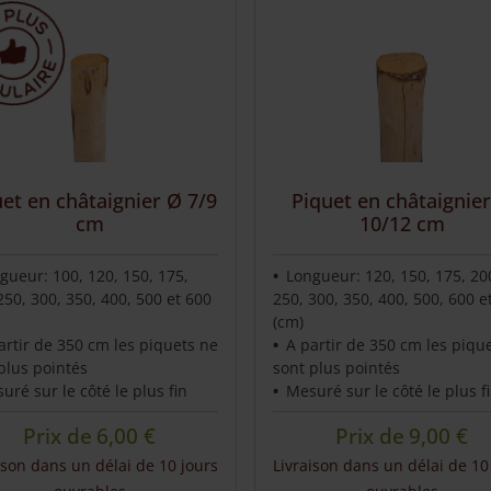
has
multiple
variants.
The
options
may
be
chosen
et en châtaignier Ø 7/9
Piquet en châtaignie
on
cm
10/12 cm
the
product
gueur: 100, 120, 150, 175,
Longueur: 120, 150, 175, 20
page
250, 300, 350, 400, 500 et 600
250, 300, 350, 400, 500, 600 e
(cm)
artir de 350 cm les piquets ne
A partir de 350 cm les piqu
plus pointés
sont plus pointés
uré sur le côté le plus fin
Mesuré sur le côté le plus f
Prix de
6,00
€
Prix de
9,00
€
ison dans un délai de 10 jours
Livraison dans un délai de 10