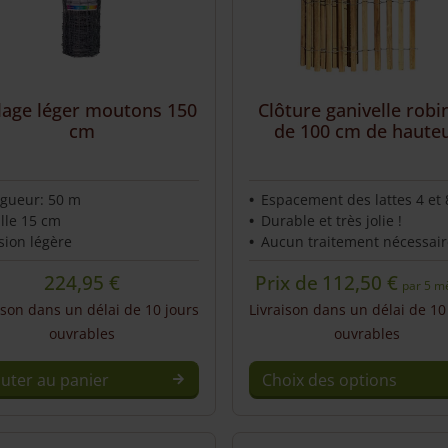
llage léger moutons 150
Clôture ganivelle robi
cm
de 100 cm de haute
gueur: 50 m
Espacement des lattes 4 et
lle 15 cm
Durable et très jolie !
sion légère
Aucun traitement nécessair
224,95
€
Prix de
112,50
€
par 5 m
ison dans un délai de 10 jours
Livraison dans un délai de 10
ouvrables
ouvrables
outer au panier
Choix des options
This
product