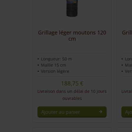
Service et contact
Grillage léger moutons 120
Gri
cm
Longueur: 50 m
Lon
Maille 15 cm
Mai
Version légère
Ver
188,75
€
Livraison dans un délai de 10 jours
Livra
ouvrables
Ajouter au panier
Aj