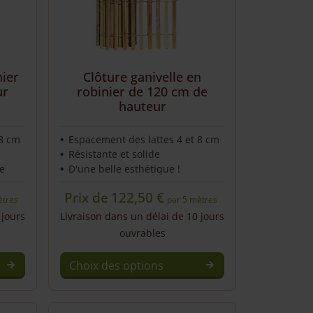
nier
Clôture ganivelle en
ur
robinier de 120 cm de
hauteur
 8 cm
Espacement des lattes 4 et 8 cm
Résistante et solide
e
D'une belle esthétique !
Prix de
122,50
€
ètres
par 5 mètres
 jours
Livraison dans un délai de 10 jours
ouvrables
Choix des options
This
product