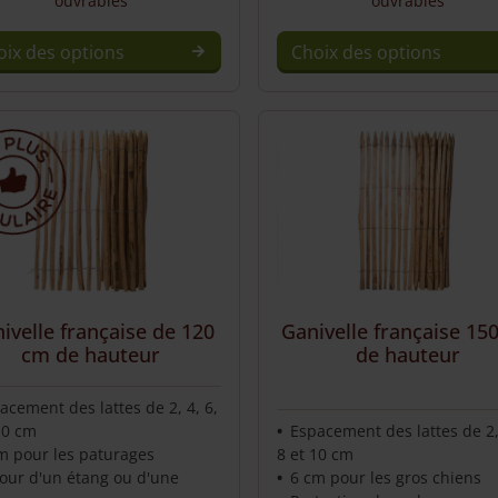
ouvrables
ouvrables
oix des options
Choix des options
This
uct
product
has
iple
multiple
nts.
variants.
The
ons
options
may
be
en
chosen
ivelle française de 120
Ganivelle française 15
on
cm de hauteur
de hauteur
the
uct
product
acement des lattes de 2, 4, 6,
page
10 cm
Espacement des lattes de 2, 
m pour les paturages
8 et 10 cm
our d'un étang ou d'une
6 cm pour les gros chiens