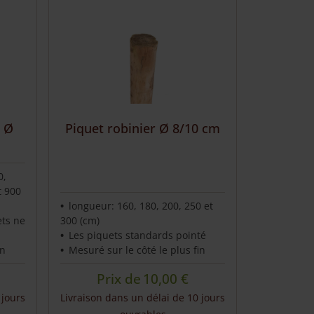
has
multiple
variants.
The
options
may
be
chosen
r Ø
Piquet robinier Ø 8/10 cm
on
the
product
0,
page
t 900
longueur: 160, 180, 200, 250 et
ets ne
300 (cm)
Les piquets standards pointé
in
Mesuré sur le côté le plus fin
Prix de
10,00
€
 jours
Livraison dans un délai de 10 jours