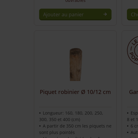
ouvrables
Ajouter au panier
Ch
This
prod
has
mult
varia
The
opti
may
be
chos
Piquet robinier Ø 10/12 cm
Gan
on
the
prod
Longueur: 160, 180, 200, 250,
Esp
page
300, 350 et 400 (cm)
8 et 
A partir de 350 cm les piquets ne
6 c
sont plus pointés
Aut