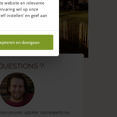
ze website en relevante
ervaring wil op onze
elf instellen’ en geef aan
epteren en doorgaan
Questions ?
ous pouvez appeler nos experts ou