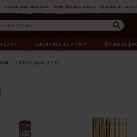
Livraison sécurisée et fiable
Savoir-faire et sur mesure
Après examen du produi
n bois
Luminaires de jardin
Écrans de jar
maux
Clôture pour gibier
r