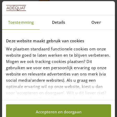
Toestemming
Details
Over
Piquet en châtaignier Ø 7/9 cm
Deze website maakt gebruik van cookies
We plaatsen standaard functionele cookies om onze
Longueur: 100, 120, 150, 175, 200, 250,
website goed te laten werken en te blijven verbeteren.
300, 350, 400, 500 et 600 (cm)
A partir de 350 cm les piquets ne sont
Mogen we ook tracking cookies plaatsen? Dit
plus pointés
gebruiken we voor een persoonlijk ervaring op onze
Mesuré sur le côté le plus fin
website en relevante advertenties van ons merk (via
social media/andere websites). Als u graag een
Prix de
6,00
€
optimale ervaring wil op onze website, kiest u dan
Livraison dans un délai de 10 jours ouvrables
voor ‘accepteren en doorgaan'. Wilt u dit liever niet?
Kies dan voor ‘zelf instellen’ en geef aan welke cookies
Choix des options
wij wel mogen verzamelen.
This
product
Accepteren en doorgaan
has