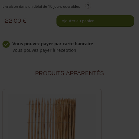
de
Livraison dans un délai de 10 jours ouvrables
Vis
en
22,00
€
Ajouter au panier
acier
inoxydable
en
Vous pouvez payer par carte bancaire
Vous pouvez payer à reception
différentes
dimensions
Livraison à domicile fiable
Frais de livraison de 49,50 €
(embout
Produits apparentés
inclus)
Livraison par nos propres chauffeurs
Nos chauffeurs peuvent répondre à vos questions