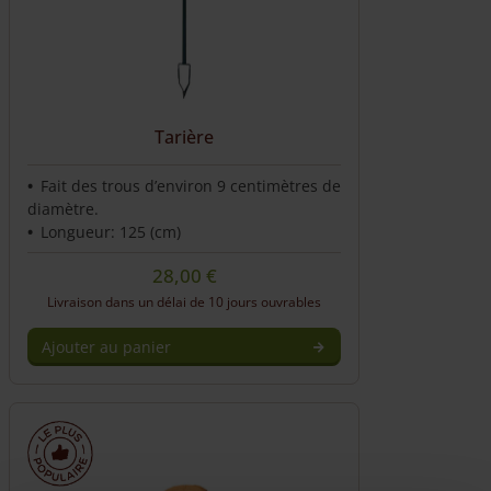
options
may
be
chosen
on
the
Tarière
product
page
Fait des trous d’environ 9 centimètres de
diamètre.
Longueur: 125 (cm)
28,00
€
Livraison dans un délai de 10 jours ouvrables
Ajouter au panier