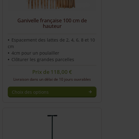
Ganivelle française 100 cm de
hauteur
Espacement des lattes de 2, 4, 6, 8 et 10
cm
4cm pour un poulailler
Clôturer les grandes parcelles
Prix de
118,00
€
Livraison dans un délai de 10 jours ouvrables
Choix des options
This
product
has
multiple
variants.
The