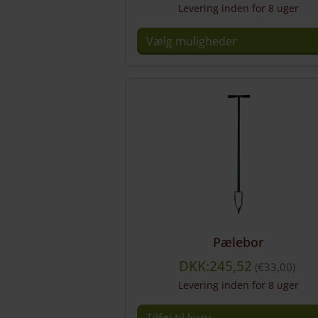
Levering inden for 8 uger
Vælg muligheder
Dette
vare
har
flere
varianter.
Mulighederne
kan
vælges
på
varesiden
Pælebor
DKK:245,52
€
33,00
Levering inden for 8 uger
Tilføj til kurv