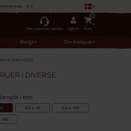
ersyning mulig
Er du ikke tilfreds, er køb ikke forpligtet
0
Sign in
Kurv
The customer service
Øvrigt
Om Adéquat
iverse størrelser
ruer i diverse
 længde i mm
60
4,5 x 70
5,0 x 100
x 140