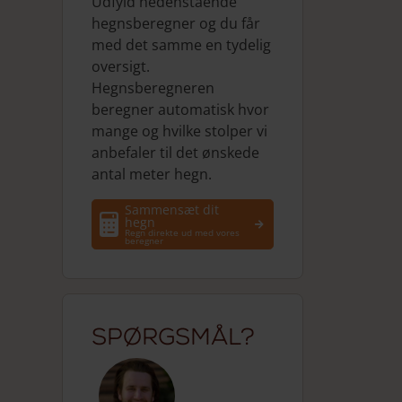
Udfyld nedenstående
hegnsberegner og du får
med det samme en tydelig
oversigt.
Hegnsberegneren
beregner automatisk hvor
mange og hvilke stolper vi
anbefaler til det ønskede
antal meter hegn.
Sammensæt dit
hegn
Regn direkte ud med vores
beregner
Spørgsmål?