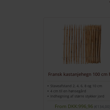
Fransk kastanjehegn 100 cm 
Staveafstand 2, 4, 6, 8 og 10 cm
4 cm til en hønsegård
Indhegning af større stykker jord
From
DKK:996,96
€
134,00