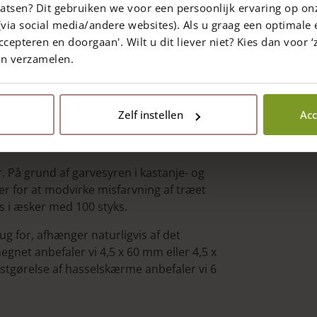
atsen? Dit gebruiken we voor een persoonlijk ervaring op on
via social media/andere websites). Als u graag een optimale 
ccepteren en doorgaan'. Wilt u dit liever niet? Kies dan voor ‘z
en verzamelen.
Zelf instellen
Acc
y
Local Pickup
er. På grund af garvesyren i kastanje- og
uer for at modvirke misfarvning af træet
s i æsker med 100 styks.
rug for, afhænger naturligvis af det
egnet anbefaler vi 4,5 x 60 mm eller 4,5 x
astgørelse af hasselskærme anbefaler vi 6