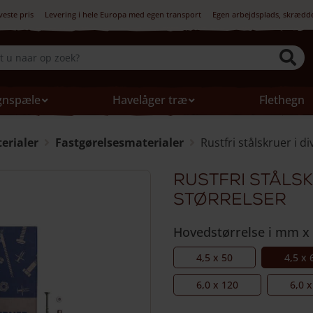
veste pris
Levering i hele Europa med egen transport
Egen arbejdsplads, skrædd
gnspæle
Havelåger træ
Flethegn
rialer
Fastgørelsesmaterialer
Rustfri stålskruer i d
Rustfri stålsk
størrelser
Hovedstørrelse i mm x
4,5 x 50
4,5 x 
6,0 x 120
6,0 