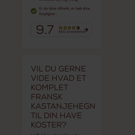
Er du ikke tilfreds, er køb ikke
forpligtet
9.7
4432 anmeldelser
Vil du gerne
vide hvad et
komplet
fransk
kastanjehegn
til din have
koster?