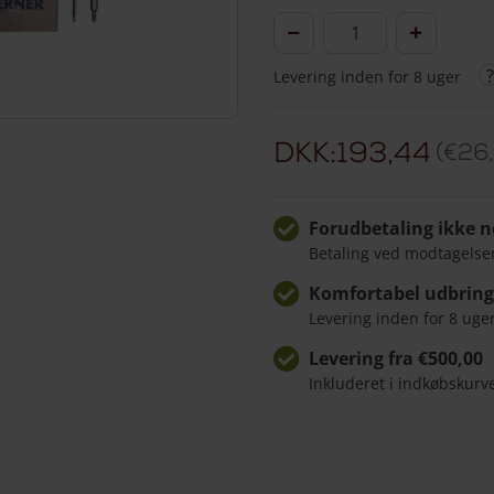
Rustfri
stålskruer
Levering inden for 8 uger
i
diverse
størrelser
DKK:193,44
€
26
antal
Forudbetaling ikke 
Betaling ved modtagelse
Komfortabel udbrin
Levering inden for 8 uge
Levering fra €500,00
Inkluderet i indkøbskurv