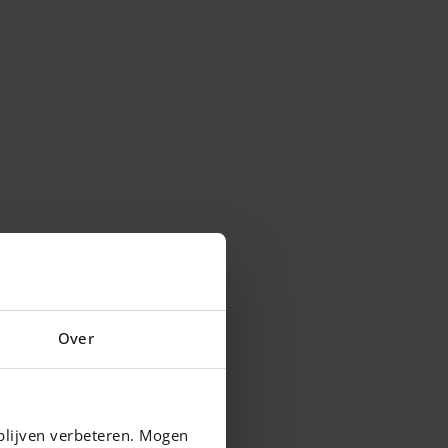
Over
blijven verbeteren. Mogen