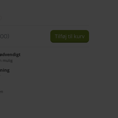
Tilføj til kurv
,00
nødvendigt
n mulig
gning
r
en