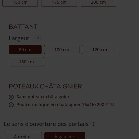
150 cm
175 cm
200 cm
Battant
Largeur
80 cm
100 cm
120 cm
150 cm
Poteaux châtaignier
sans poteaux châtaignier
Poutre rustique en châtaignier 16x16x200
€134
Le sens d’ouverture des portails
À droite
À gauche