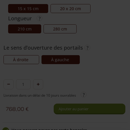
15 x 15 cm
20 x 20 cm
Longueur
210 cm
280 cm
Le sens d’ouverture des portails
À droite
À gauche
quantité
de
Livraison dans un délai de 10 jours ouvrables
Portail
rustique
768,00
€
Ajouter au panier
arc
4
planches