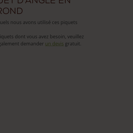
uet d’angle en
 rond
uels nous avons utilisé ces piquets
iquets dont vous avez besoin, veuillez
également demander
un devis
gratuit.