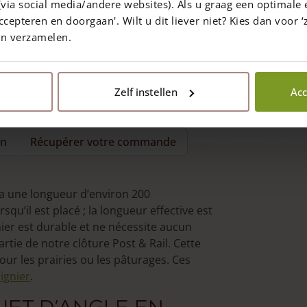
via social media/andere websites). Als u graag een optimale 
ccepteren en doorgaan'. Wilt u dit liever niet? Kies dan voor ‘z
en verzamelen.
Zelf instellen
Acc
on
Récupérer votre commande
 a une longueur d’environ 200
squ’il est placé ; la longueur effective est
ier est durable et ne nécessite aucun
artie de notre clôture Post & Rail. Cette
our les prairies ou les pâturages. Ces
ignier
.