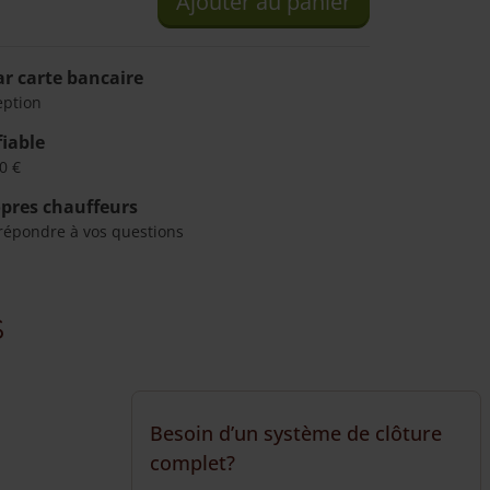
Ajouter au panier
r carte bancaire
eption
fiable
0 €
opres chauffeurs
répondre à vos questions
s
Besoin d’un système de clôture
complet?