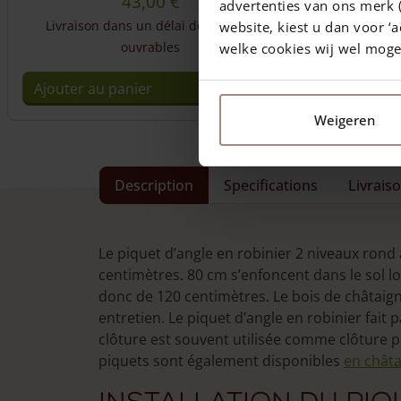
43,00
€
advertenties van ons merk (
Livraison dans un délai de 10 jours
website, kiest u dan voor ‘a
ouvrables
welke cookies wij wel mog
Ajouter au panier
Weigeren
Description
Specifications
Livrais
Le piquet d’angle en robinier 2 niveaux rond
centimètres. 80 cm s’enfoncent dans le sol lor
donc de 120 centimètres. Le bois de châtaign
entretien. Le piquet d’angle en robinier fait p
clôture est souvent utilisée comme clôture p
piquets sont également disponibles
en châta