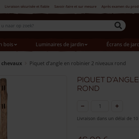
Livraison sécurisée et fiable
Savoir-faire et sur mesure
Après examen du produi
n bois
Luminaires de jardin
Écrans de jar
s chevaux
Piquet d’angle en robinier 2 niveaux rond
Piquet d’angle
rond
quantité
de
Livraison dans un délai de 10
Piquet
d'angle
en