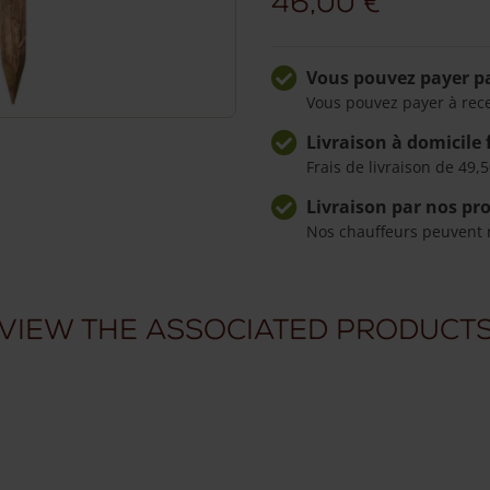
46,00
€
robinier
2
Vous pouvez payer pa
niveaux
Vous pouvez payer à rec
rond
Livraison à domicile 
Frais de livraison de 49,5
Livraison par nos pr
Nos chauffeurs peuvent 
View the associated product