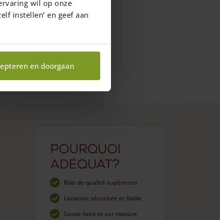
ervaring wil op onze
elf instellen’ en geef aan
epteren en doorgaan
Pourquoi
Adéquat?
Bois de qualité supérieure
Livraison sécurisée et fiable
Savoir-faire et sur mesure