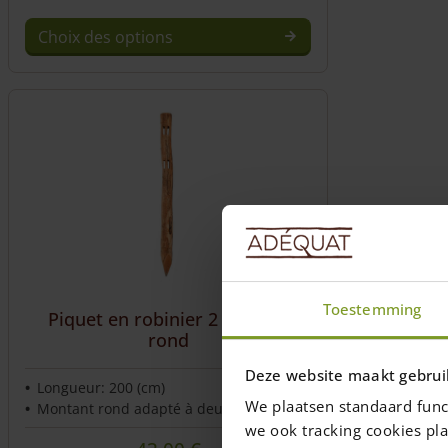
Choix des options
Toestemming
Piquet en robinier 2 niveaux
rond
Deze website maakt gebrui
Longueur: 200 (cm)
We plaatsen standaard func
Montant rond adapté à deux dormeurs
we ook tracking cookies pla