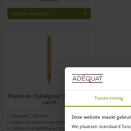
Ajouter au panier
Piquet en châtaignier 3 niveaux –
Toestemming
carré
Longueur: 200 (cm)
Deze website maakt gebrui
Piquet carré pour trois dormeurs
We plaatsen standaard func
Clôture champêtre pour prairies et