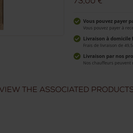
73,00
€
châtaignier
3
Vous pouvez payer pa
niveaux
Vous pouvez payer à rec
-
carré
Livraison à domicile 
Frais de livraison de 49,5
Livraison par nos pr
Nos chauffeurs peuvent 
View the associated product