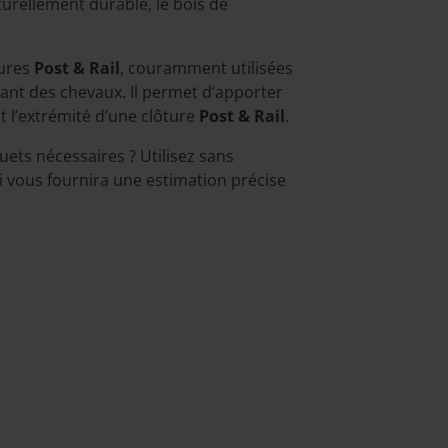
turellement durable, le bois de
tures
Post & Rail
, couramment utilisées
lant des chevaux. Il permet d’apporter
 l’extrémité d’une clôture
Post & Rail
.
uets nécessaires ? Utilisez sans
ui vous fournira une estimation précise