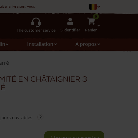
t à la livraison, vous pouvez le refuser
0
S'identifier
Panier
The customer service
din
Installation
A propos
arré
mité en châtaignier 3
ré
 jours ouvrables