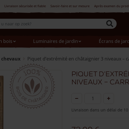
Livraison sécurisée et fiable
Savoir-faire et sur mesure
Après examen du produi
n bois
Luminaires de jardin
Écrans de jar
s chevaux
Piquet d’extrémité en châtaignier 3 niveaux – c
Piquet d’extré
niveaux – car
quantité
de
Livraison dans un délai de 10
Piquet
d'extrémité
en