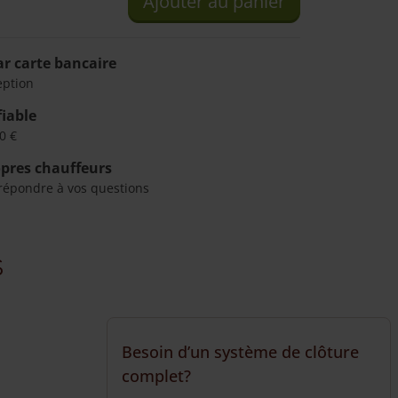
Ajouter au panier
r carte bancaire
eption
fiable
0 €
opres chauffeurs
répondre à vos questions
s
Besoin d’un système de clôture
complet?