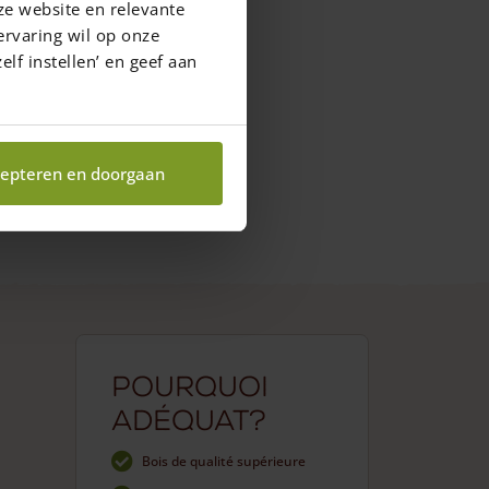
ze website en relevante
ervaring wil op onze
elf instellen’ en geef aan
epteren en doorgaan
Pourquoi
Adéquat?
Bois de qualité supérieure