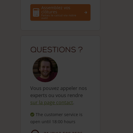
Assemblez vos
clôtures
Faites le calcul via notre
outil
Questions ?
Vous pouvez appeler nos
experts ou vous rendre
sur la page contact
.
The customer service is
open
until 18:00 hours