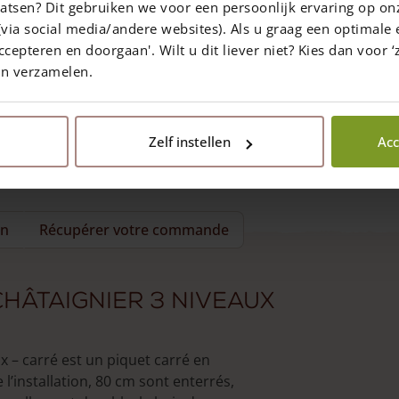
atsen? Dit gebruiken we voor een persoonlijk ervaring op on
via social media/andere websites). Als u graag een optimale 
ccepteren en doorgaan'. Wilt u dit liever niet? Kies dan voor ‘z
en verzamelen.
Zelf instellen
Acc
on
Récupérer votre commande
châtaignier 3 niveaux
x – carré est un piquet carré en
l’installation, 80 cm sont enterrés,