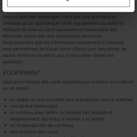
Nous vous conseillons par conséquent de vous renseigner à ce
sujet avant de commencer. Adéquat ne sera en aucun cas
responsable des dommages subis par une quelconque
conduite ou un quelconque câble, équipement ou matériel.
Adéquat ne sera en outre aucunement responsable des
blessures subies par une quelconque personne.
Nous espérons que les informations présentées ci-dessous
vous permettront de placer votre clôture sans rencontrer de
soucis. N’hésitez toutefois pas à nous poser toutes vos
questions.
Équipement
Vous aurez besoin des outils suivants pour installer une clôture
ou un portail :
un diable ou une brouette pour transporter tout le matériel,
une tarière (motorisée),
un cordeau pour définir la hauteur des piquets et
l’emplacement des trous à réaliser à la tarière,
un niveau (au lieu du cordeau),
une visseuse (sur accu),