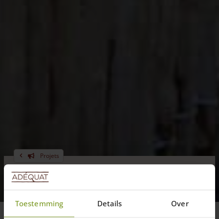
Projets
Plan d’exécution pour
l’installation d’un treillage
français
Toestemming
Details
Over
Vous pouvez confier le placement des