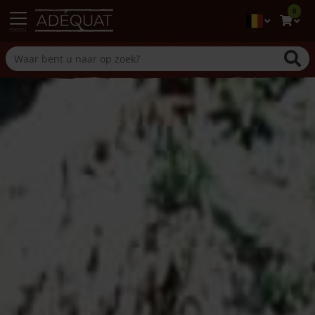
0
menu