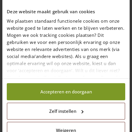
piquets et de la clôture aux collaborateurs
Deze website maakt gebruik van cookies
expérimentés d’Adéquat. Il vous suffit de
We plaatsen standaard functionele cookies om onze
nous demander un devis. Au cas où...
website goed te laten werken en te blijven verbeteren.
Mogen we ook tracking cookies plaatsen? Dit
gebruiken we voor een persoonlijk ervaring op onze
website en relevante advertenties van ons merk (via
3 janvier 2018
—
Rachel
social media/andere websites). Als u graag een
5 min read
optimale ervaring wil op onze website, kiest u dan
voor ‘accepteren en doorgaan'. Wilt u dit liever niet?
Kies dan voor ‘zelf instellen’ en geef aan welke cookies
Vous pouvez confier le placement des piquets et de la clôture
wij wel mogen verzamelen.
aux collaborateurs expérimentés d’Adéquat. Il vous suffit de
nous demander un
devis
. Au cas où vous souhaiteriez toutefois
Accepteren en doorgaan
installer votre clôture vous-même, vous trouverez ci-après les
instructions nécessaires.
Zelf instellen
Sécurité
Il se peut que des câbles ou des conduites passent dans le sol à
l’endroit où vous souhaitez placer votre clôture et/ou portail.
Weigeren