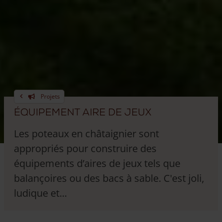
Projets
Équipement aire de jeux
Les poteaux en châtaignier sont
appropriés pour construire des
équipements d’aires de jeux tels que
balançoires ou des bacs à sable. C'est joli,
ludique et...