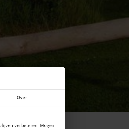
Over
blijven verbeteren. Mogen