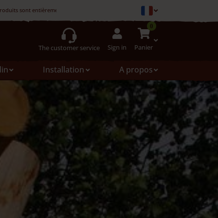
roduits sont entièrement fabriqués en France.
0
Sign in
Panier
The customer service
din
Installation
A propos