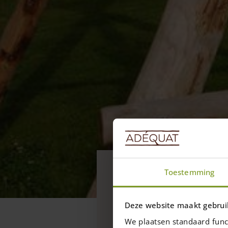
Projets
Toestemming
Équipement 
Les poteaux en châtaign
Deze website maakt gebrui
équipements d’aires de 
We plaatsen standaard func