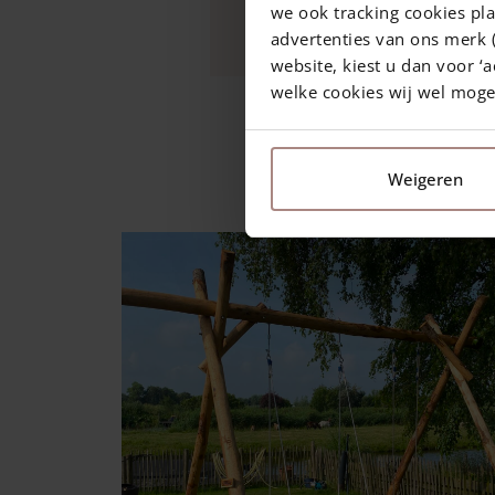
sable. C'est joli, ludique 
we ook tracking cookies pla
advertenties van ons merk (
website, kiest u dan voor ‘a
welke cookies wij wel mog
1 juin 2017
—
Rachel
1 min read
Weigeren