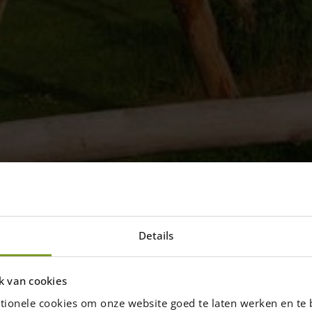
Details
aire de jeux
ier sont appropriés pour construire des
k van cookies
jeux tels que balançoires ou des bacs à
tionele cookies om onze website goed te laten werken en te 