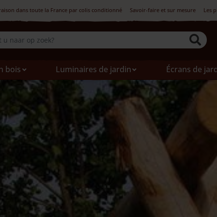
raison dans toute la France par colis conditionné
Savoir-faire et sur mesure
Les p
n bois
Luminaires de jardin
Écrans de jar