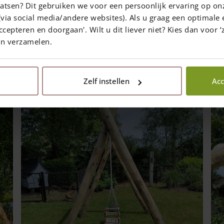
et...
atsen? Dit gebruiken we voor een persoonlijk ervaring op on
via social media/andere websites). Als u graag een optimale 
ccepteren en doorgaan'. Wilt u dit liever niet? Kies dan voor ‘z
en verzamelen.
Share the page
Zelf instellen
Acc