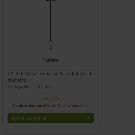
multiple
variants.
The
options
may
be
chosen
on
the
Tarière
product
page
Fait des trous d’environ 9 centimètres de
diamètre.
Longueur: 125 (cm)
28,00
€
Livraison dans un délai de 10 jours ouvrables
Ajouter au panier