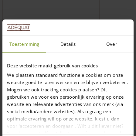
Toestemming
Details
Over
Deze website maakt gebruik van cookies
Vis en acier inoxydable en différentes
dimensions (embout inclus)
We plaatsen standaard functionele cookies om onze
website goed te laten werken en te blijven verbeteren.
Les vis en acier inoxydable sont
Mogen we ook tracking cookies plaatsen? Dit
protégées contre l'acide tannique dans le
gebruiken we voor een persoonlijk ervaring op onze
bois de chêne et de châtaignier
website en relevante advertenties van ons merk (via
plusieurs dimmensions
social media/andere websites). Als u graag een
Prix de
20,00
€
optimale ervaring wil op onze website, kiest u dan
Livraison dans un délai de 10 jours ouvrables
voor ‘accepteren en doorgaan'. Wilt u dit liever niet?
Kies dan voor ‘zelf instellen’ en geef aan welke cookies