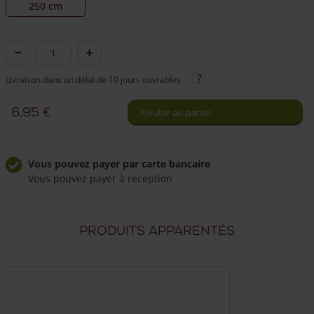
250 cm
quantité
de
Livraison dans un délai de 10 jours ouvrables
Piquet
robinier
6,95
€
Ajouter au panier
Ø
6/8
cm
Vous pouvez payer par carte bancaire
Vous pouvez payer à reception
Livraison à domicile fiable
Frais de livraison de 49,50 €
Produits apparentés
Livraison par nos propres chauffeurs
Nos chauffeurs peuvent répondre à vos questions