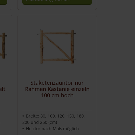
Dieses
Produkt
weist
mehrere
Varianten
auf.
Die
Optionen
können
auf
der
Staketenzauntor nur
Produktseite
lt
Rahmen Kastanie einzeln
gewählt
100 cm hoch
werden
,
Breite: 80, 100, 120, 150, 180,
h
200 und 250 (cm)
Holztor nach Maß möglich