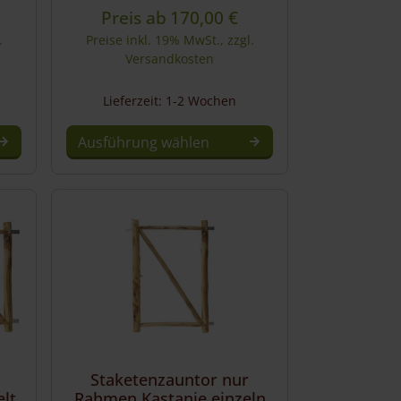
Preis ab
170,00
€
.
Preise inkl. 19% MwSt., zzgl.
Versandkosten
Lieferzeit: 1-2 Wochen
Ausführung wählen
Dieses
Produkt
weist
mehrere
Varianten
auf.
Die
Optionen
können
auf
Staketenzauntor nur
der
lt
Rahmen Kastanie einzeln