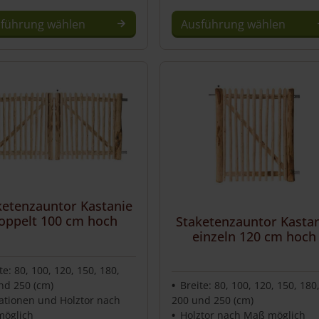
führung wählen
Ausführung wählen
Dieses
Produkt
weist
mehrere
Varianten
auf.
Die
Optionen
können
auf
ketenzauntor Kastanie
der
oppelt 100 cm hoch
Staketenzauntor Kasta
Produktseite
einzeln 120 cm hoch
gewählt
werden
te: 80, 100, 120, 150, 180,
nd 250 (cm)
Breite: 80, 100, 120, 150, 180
iationen und Holztor nach
200 und 250 (cm)
öglich
Holztor nach Maß möglich