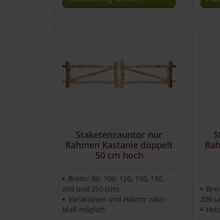
Dies
Prod
weist
mehr
Vari
auf.
Die
Opti
könn
auf
der
Staketenzauntor nur
S
Produ
Rahmen Kastanie doppelt
Rah
gewä
50 cm hoch
werd
Breite: 80, 100, 120, 150, 180,
200 und 250 (cm)
Brei
Variationen und Holztor nach
200 u
Maß möglich
Hol