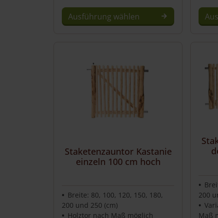
Ausführung wählen
Aus
Dieses
Produkt
weist
mehrere
Varianten
auf.
Die
Optionen
können
auf
Sta
der
d
Staketenzauntor Kastanie
Produktseite
einzeln 100 cm hoch
gewählt
werden
Brei
Breite: 80, 100, 120, 150, 180,
200 u
200 und 250 (cm)
Var
Holztor nach Maß möglich
Maß m