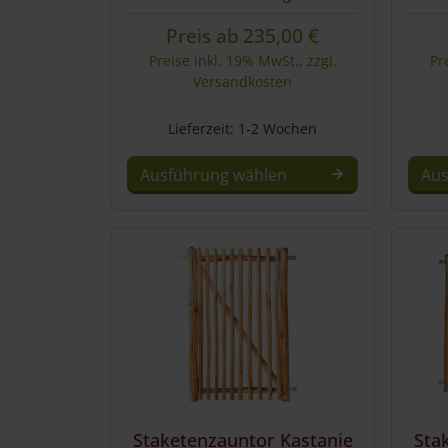
Preis ab
235,00
€
Preise inkl. 19% MwSt., zzgl.
Pr
Versandkosten
Lieferzeit: 1-2 Wochen
Ausführung wählen
Aus
Dieses
Produkt
weist
mehrere
Varianten
auf.
Die
Optionen
können
auf
Sta
Staketenzauntor Kastanie
der