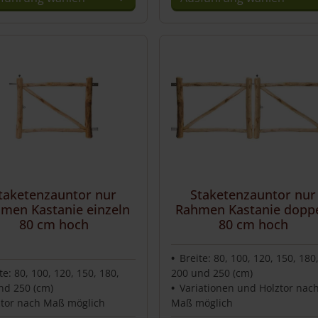
es
ukt
ere
anten
onen
en
taketenzauntor nur
Staketenzauntor nur
ktseite
men Kastanie einzeln
Rahmen Kastanie doppe
hlt
80 cm hoch
80 cm hoch
en
Breite: 80, 100, 120, 150, 180
te: 80, 100, 120, 150, 180,
200 und 250 (cm)
nd 250 (cm)
Variationen und Holztor nac
ztor nach Maß möglich
Maß möglich