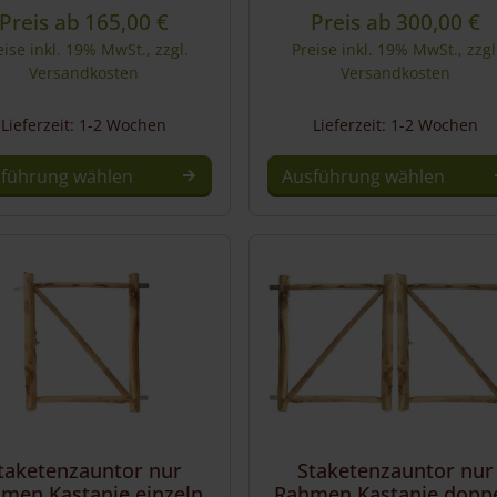
Preis ab
165,00
€
Preis ab
300,00
€
eise inkl. 19% MwSt., zzgl.
Preise inkl. 19% MwSt., zzgl
Versandkosten
Versandkosten
Lieferzeit: 1-2 Wochen
Lieferzeit: 1-2 Wochen
führung wählen
Ausführung wählen
es
ukt
ere
anten
onen
en
taketenzauntor nur
Staketenzauntor nur
men Kastanie einzeln
Rahmen Kastanie doppe