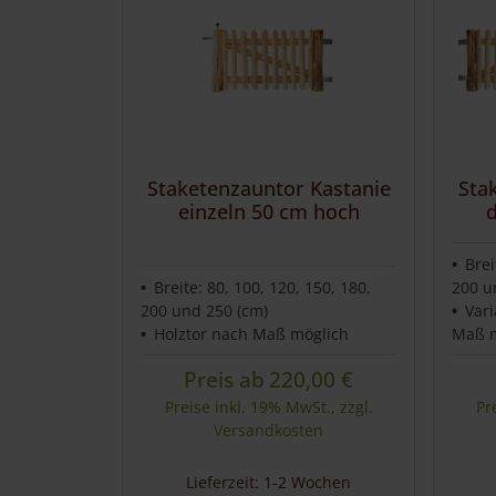
Häufig gestellte Fragen
Service & Kontakt
Staketenzauntor Kastanie
Sta
einzeln 50 cm hoch
Brei
Breite: 80, 100, 120, 150, 180,
200 u
200 und 250 (cm)
Var
Holztor nach Maß möglich
Maß m
Preis ab
220,00
€
Preise inkl. 19% MwSt., zzgl.
Pr
Versandkosten
Lieferzeit: 1-2 Wochen