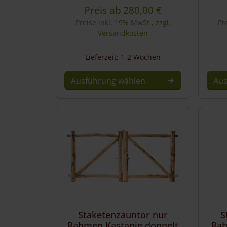
Preis ab
280,00
€
Preise inkl. 19% MwSt., zzgl.
Pr
Versandkosten
Lieferzeit: 1-2 Wochen
Ausführung wählen
Aus
Dies
Prod
weist
mehr
Vari
auf.
Die
Opti
könn
auf
Staketenzauntor nur
S
der
Rahmen Kastanie doppelt
Rah