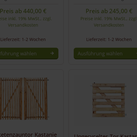
Preis ab
440,00
€
Preis ab
245,00
€
eise inkl. 19% MwSt., zzgl.
Preise inkl. 19% MwSt., zzgl
Versandkosten
Versandkosten
Lieferzeit: 1-2 Wochen
Lieferzeit: 1-2 Wochen
führung wählen
Ausführung wählen
Dieses
Produkt
weist
mehrere
Varianten
auf.
Die
Optionen
können
auf
ketenzauntor Kastanie
der
Upgecyceltes Tor Kastan