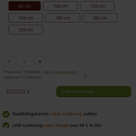
80 cm
100 cm
120 cm
150 cm
180 cm
200 cm
250 cm
Staketenzauntor
Kastanie
Preise inkl. 19% MwSt., zzgl.
Versandkosten
doppelt
Lieferzeit: 1-2 Wochen
150
550,00
€
In den Warenkorb
cm
hoch
Menge
Qualitätsgarantie:
nach Lieferung
zahlen
LKW-Lieferung
nach Hause
(nur 90 € in DE)