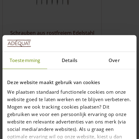
Schrauben aus rostfreiem Edelstahl
Größe x Länge (mm) 4,5 x 50, 4,5 x 60,
4,5 x 70, 5,0 x 100, 6,0 x 120, 6,0 x 140
(mm)
Toestemming
Details
Over
Preis ab
20,00
€
Preise inkl. 19% MwSt., zzgl.
Deze website maakt gebruik van cookies
Versandkosten
We plaatsen standaard functionele cookies om onze
Lieferzeit: 1-2 Wochen
website goed te laten werken en te blijven verbeteren.
Mogen we ook tracking cookies plaatsen? Dit
Ausführung wählen
gebruiken we voor een persoonlijk ervaring op onze
Dieses
website en relevante advertenties van ons merk (via
Produkt
social media/andere websites). Als u graag een
weist
optimale ervaring wil op onze website, kiest u dan
mehrere