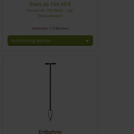
Preis ab
164,00
€
Preise inkl. 19% MwSt., zzgl.
Versandkosten
Lieferzeit: 1-2 Wochen
Ausführung wählen
Dieses
Produkt
weist
mehrere
Varianten
auf.
Die
Optionen
können
auf
der
Produktseite
gewählt
werden
Erdbohrer