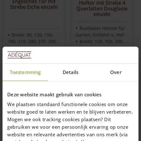
Englisches Tor mit
Hoftor mit Strebe 4
Strebe Eiche einzeln
Querlatten Douglasie
einzeln
Rustikales Holztor für
Breite: 90, 120, 150,
Garten, Einfahrt u. Hof
180, 210, 240, 270, 300,
Breite: 120, 150, 200,
330 und 360 (cm)
250, 300, 350 cm |
Standardhöhe: 120
Höhe: 120
(cm)
Langlebig aus
Holztor nach Maß
Douglasie | Tor nach
Toestemming
Details
Over
möglich
Maß möglich
Preis ab
597,00
€
Preis ab
617,00
€
Preise inkl. 19% MwSt., zzgl.
Preise inkl. 19% MwSt., zzgl.
Deze website maakt gebruik van cookies
Versandkosten
Versandkosten
We plaatsen standaard functionele cookies om onze
website goed te laten werken en te blijven verbeteren.
Lieferzeit: 1-2 Wochen
Lieferzeit: 1-2 Wochen
Mogen we ook tracking cookies plaatsen? Dit
Ausführung
Ausführung
gebruiken we voor een persoonlijk ervaring op onze
wählen
wählen
website en relevante advertenties van ons merk (via