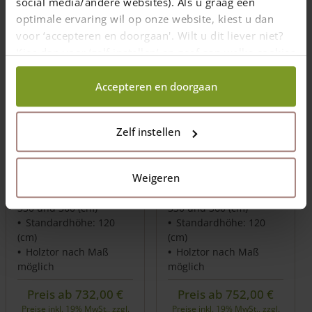
social media/andere websites). Als u graag een
optimale ervaring wil op onze website, kiest u dan
voor ‘accepteren en doorgaan'. Wilt u dit liever niet?
Kies dan voor ‘zelf instellen’ en geef aan welke cookies
wij wel mogen verzamelen.
Accepteren en doorgaan
Holländisches Tor
Zelf instellen
Holländisches Tor
Eiche einzeln
Douglasie einzeln
Weigeren
Breite: 90, 120, 150,
Breite: 90, 120, 150,
180, 210, 240, 270, 300,
180, 210, 240, 270, 300,
330 und 360 (cm)
330 und 360 (cm)
Standardhöhe: 120
Standardhöhe: 120
(cm)
(cm)
Holztor nach Maß
Holztor nach Maß
möglich
möglich
Preis ab
732,00
€
Preis ab
752,00
€
Preise inkl. 19% MwSt., zzgl.
Preise inkl. 19% MwSt., zzgl.