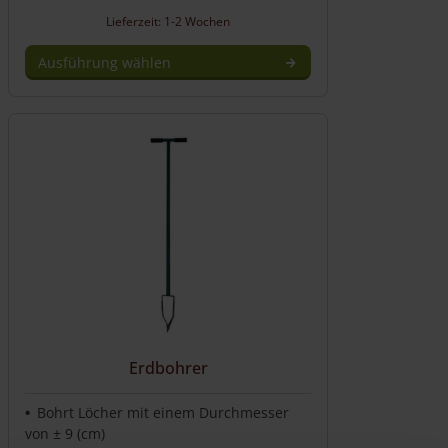
Lieferzeit: 1-2 Wochen
Ausführung wählen
Dieses
Produkt
weist
mehrere
Varianten
auf.
Die
Optionen
können
auf
der
Produktseite
gewählt
werden
Erdbohrer
Bohrt Löcher mit einem Durchmesser
von ± 9 (cm)