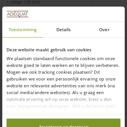
Länge: 125 (cm)
28,00
€
Preise inkl. 19% MwSt., zzgl.
Versandkosten
Toestemming
Details
Over
Lieferzeit: 1-2 Wochen
In den Warenkorb
Deze website maakt gebruik van cookies
We plaatsen standaard functionele cookies om onze
website goed te laten werken en te blijven verbeteren.
Mogen we ook tracking cookies plaatsen? Dit
gebruiken we voor een persoonlijk ervaring op onze
website en relevante advertenties van ons merk (via
social media/andere websites). Als u graag een
optimale ervaring wil op onze website, kiest u dan
voor ‘accepteren en doorgaan'. Wilt u dit liever niet?
Kies dan voor ‘zelf instellen’ en geef aan welke cookies
wij wel mogen verzamelen.
Accepteren en doorgaan