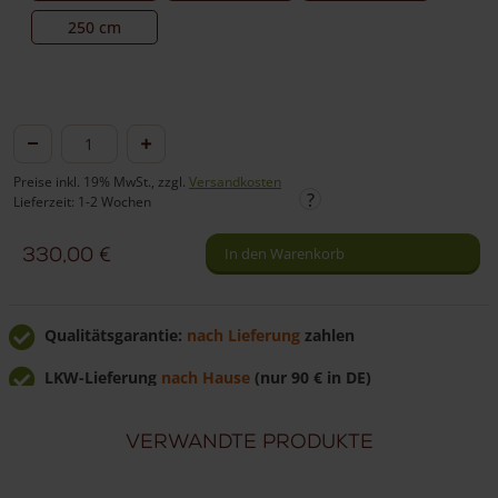
250 cm
Staketenzauntor
nur
Preise inkl. 19% MwSt., zzgl.
Versandkosten
Rahmen
Lieferzeit: 1-2 Wochen
Kastanie
330,00
€
In den Warenkorb
doppelt
120
cm
Qualitätsgarantie:
nach Lieferung
zahlen
hoch
Menge
LKW-Lieferung
nach Hause
(nur 90 € in DE)
Günstig
direkt vom Hersteller
kaufen
Verwandte Produkte