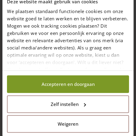
Deze website maakt gebruik van cookies
We plaatsen standaard functionele cookies om onze
website goed te laten werken en te blijven verbeteren.
Mogen we ook tracking cookies plaatsen? Dit
gebruiken we voor een persoonlijk ervaring op onze
website en relevante advertenties van ons merk (via
social media/andere websites). Als u graag een
Beschreibung
optimale ervaring wil op onze website, kiest u dan
voor ‘accepteren en doorgaan'. Wilt u dit liever niet?
Federriegel – Torriegel für Ihr Holztor. Eine einfache Lösung,
Kies dan voor ‘zelf instellen’ en geef aan welke cookies
damit Ihr Gartentor immer richtig schließt! Der Torriegel ist
wij wel mogen verzamelen.
verzinkt und eignet sich u.a. besonders gut für
Staketenzauntore
.
Accepteren en doorgaan
Weiterlesen
Zelf instellen
Details
Weigeren
Lieferung