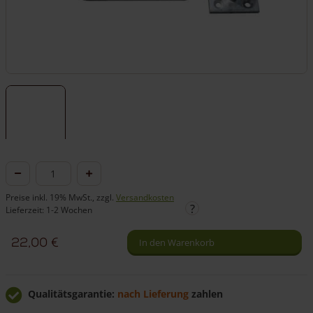
Federriegel
Torriegel
Preise inkl. 19% MwSt., zzgl.
Versandkosten
für
Lieferzeit: 1-2 Wochen
Holztore
22,00
€
In den Warenkorb
Menge
Qualitätsgarantie:
nach Lieferung
zahlen