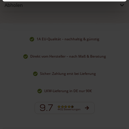
Abholen
1A EU-Qualität – nachhaltig & günstig
Direkt vom Hersteller – nach Maß & Beratung
Sicher: Zahlung erst bei Lieferung
LKW-Lieferung in DE nur 90€
9.7
4432 Bewertungen