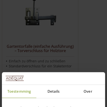
Gartentorfalle (einfache Ausführung)
– Torverschluss für Holztore
Einfach zu öffnen und zu schließen
Standardverschluss für ein Staketentor
9,80
€
Preise inkl. 19% MwSt., zzgl.
Versandkosten
Toestemming
Details
Over
Lieferzeit: 1-2 Wochen
In den Warenkorb