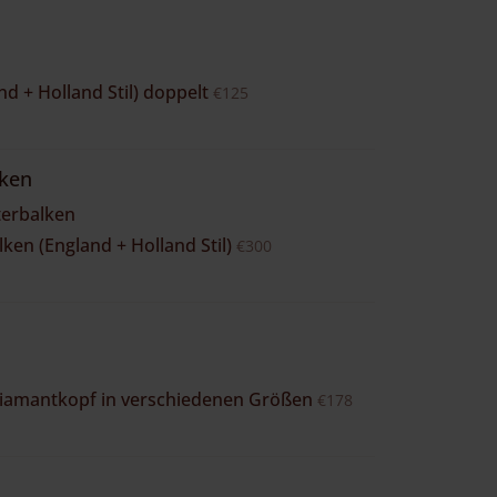
d + Holland Stil) doppelt
€125
lken
terbalken
ken (England + Holland Stil)
€300
Diamantkopf in verschiedenen Größen
€178