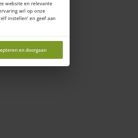
ze website en relevante
ervaring wil op onze
elf instellen’ en geef aan
epteren en doorgaan