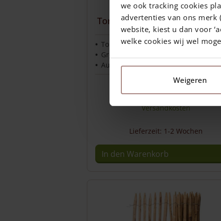
we ook tracking cookies pla
Bodenblock (Toranschlag 
advertenties van ons merk (
Torstopper) für Doppeltor 2
website, kiest u dan voor ‘a
welke cookies wij wel mog
Toranschlag / Torstopper
Größe: 20 x 20 x 40 (cm)
Auflaufstütze für Doppeltore
Weigeren
85,00
€
Preise inkl. 19% MwSt., zzgl.
Versandkosten
Lieferzeit: 1-2 Wochen
In den Warenkorb