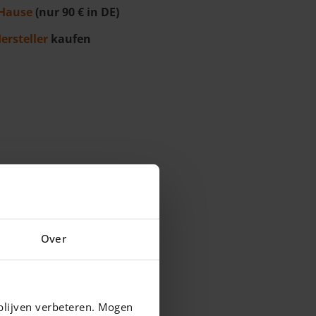
Hause
(nur 90 € in DE)
ersteller
kaufen
Over
blijven verbeteren. Mogen