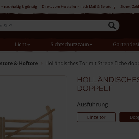
 – nachhaltig & günstig
Direkt vom Hersteller – nach Maß & Beratung
Sicher: Zah
Licht
Sichtschutzzaun
Gartendes
store & Hoftore
Holländisches Tor mit Strebe Eiche dop
Holländisches
doppelt
Ausführung
Einzeltor
Dopp