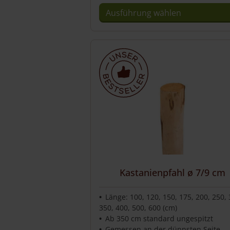
Ausführung wählen
Dieses
Produkt
weist
mehrere
Varianten
auf.
Die
Optionen
können
auf
der
Produktseite
Kastanienpfahl ø 7/9 cm
gewählt
werden
Länge: 100, 120, 150, 175, 200, 250, 
350, 400, 500, 600 (cm)
Ab 350 cm standard ungespitzt
Gemessen an der dünnsten Seite