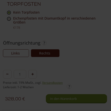
Torpfosten
Kein Torpfosten
Eichenpfosten mit Diamantkopf in verschiedenen
Größen
€178
Öffnungsrichtung
Links
Rechts
Englisches
Tor
Preise inkl. 19% MwSt., zzgl.
Versandkosten
Douglasie
Lieferzeit: 1-2 Wochen
einzeln
328,00
€
In den Warenkorb
Menge