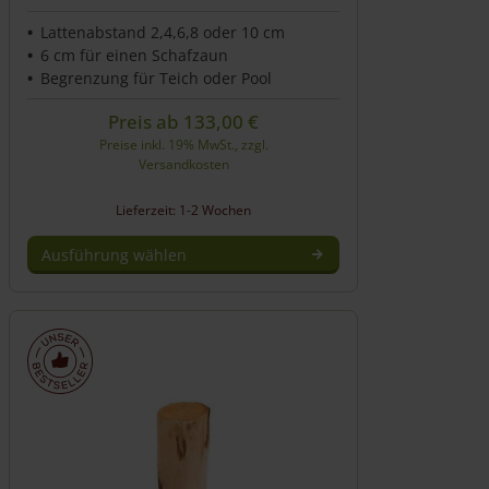
Lattenabstand 2,4,6,8 oder 10 cm
6 cm für einen Schafzaun
Begrenzung für Teich oder Pool
Preis ab
133,00
€
Preise inkl. 19% MwSt., zzgl.
Versandkosten
Lieferzeit: 1-2 Wochen
Ausführung wählen
Dieses
Produkt
weist
mehrere
Varianten
auf.
Die
Optionen
können