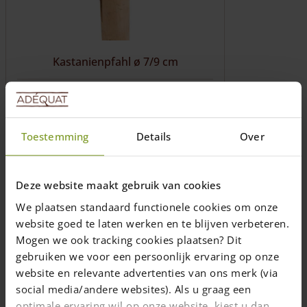
auf
der
Produktseite
gewählt
werden
Kastanienpfahl ø 7/9 cm
Länge: 100, 120, 150, 175, 200, 250, 300,
350, 400, 500, 600 (cm)
Ab 350 cm standard ungespitzt
Gemessen an der dünnsten Seite
Toestemming
Details
Over
Preis ab
6,00
€
Preise inkl. 19% MwSt., zzgl.
Deze website maakt gebruik van cookies
Versandkosten
We plaatsen standaard functionele cookies om onze
Lieferzeit: 1-2 Wochen
website goed te laten werken en te blijven verbeteren.
Mogen we ook tracking cookies plaatsen? Dit
Ausführung wählen
gebruiken we voor een persoonlijk ervaring op onze
Dieses
website en relevante advertenties van ons merk (via
Produkt
social media/andere websites). Als u graag een
weist
optimale ervaring wil op onze website, kiest u dan