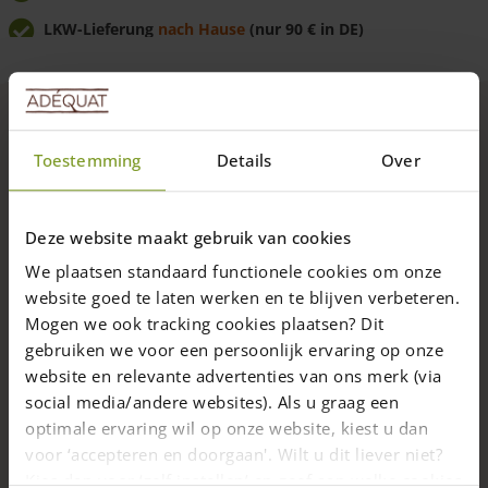
LKW-Lieferung
nach Hause
(nur 90 € in DE)
Günstig
direkt vom Hersteller
kaufen
Beschreibung
Toestemming
Details
Over
Ein elegantes, solides und langlebiges Holztor aus
Eiche
.
Beliebt als Gartentor und Hoftor.
Deze website maakt gebruik van cookies
Auch als
Doppeltor
erhältlich.
We plaatsen standaard functionele cookies om onze
Mit diesem Holztor aus Eiche schützen Sie Ihr Grundstück
website goed te laten werken en te blijven verbeteren.
stilvoll, sicher, langfristig und nachhaltig. Das Tor ist aus
massivem Eichenholz aus europäischen Wäldern gefertigt
Mogen we ook tracking cookies plaatsen? Dit
Weiterlesen
und hat eine
Standardhöhe von 120 cm.
gebruiken we voor een persoonlijk ervaring op onze
website en relevante advertenties van ons merk (via
Details
Die angegebenen Breitenmaße beziehen sich auf das Tor
social media/andere websites). Als u graag een
selbst (ohne Torpfosten). Bitte achten Sie darauf, bei der
optimale ervaring wil op onze website, kiest u dan
Lieferung
Gesamtbreite auch die Torpfosten (2 x 15 cm) und den Platz
zwischen dem Tor und den beiden Pfosten (insg. 2 x 2 cm)
voor ‘accepteren en doorgaan'. Wilt u dit liever niet?
mit einzuberechnen.
Die Gesamtbreite ist also: Torflügel +
Kies dan voor ‘zelf instellen’ en geef aan welke cookies
Abholen