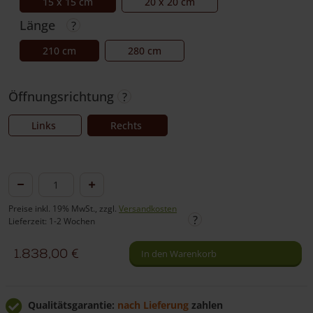
15 x 15 cm
20 x 20 cm
Länge
210 cm
280 cm
Öffnungsrichtung
Links
Rechts
Tor
Eiche
Preise inkl. 19% MwSt., zzgl.
Versandkosten
einzeln
Lieferzeit: 1-2 Wochen
(optional
1.838,00
€
In den Warenkorb
mit
Schloss)
Menge
Qualitätsgarantie:
nach Lieferung
zahlen