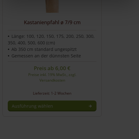
der
Produktseite
gewählt
werden
Kastanienpfahl ø 7/9 cm
Länge: 100, 120, 150, 175, 200, 250, 300,
350, 400, 500, 600 (cm)
Ab 350 cm standard ungespitzt
Gemessen an der dünnsten Seite
Preis ab
6,00
€
Preise inkl. 19% MwSt., zzgl.
Versandkosten
Lieferzeit: 1-2 Wochen
Ausführung wählen
Dieses
Produkt
weist
mehrere