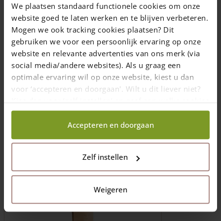
Lattenabstand 2,4,6,8 oder 10 cm
We plaatsen standaard functionele cookies om onze
6 cm für einen Schafzaun
website goed te laten werken en te blijven verbeteren.
Begrenzung für Teich oder Pool
Mogen we ook tracking cookies plaatsen? Dit
gebruiken we voor een persoonlijk ervaring op onze
Preis ab
133,00
€
website en relevante advertenties van ons merk (via
Preise inkl. 19% MwSt., zzgl.
social media/andere websites). Als u graag een
Versandkosten
optimale ervaring wil op onze website, kiest u dan
Lieferzeit: 1-2 Wochen
voor ‘accepteren en doorgaan'. Wilt u dit liever niet?
Kies dan voor ‘zelf instellen’ en geef aan welke cookies
Ausführung wählen
wij wel mogen verzamelen.
Dieses
Accepteren en doorgaan
Produkt
weist
mehrere
Zelf instellen
Varianten
auf.
Die
Weigeren
Optionen
können
auf