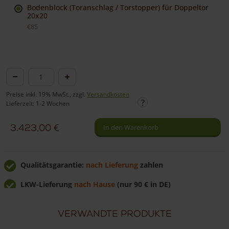
Bodenblock (Toranschlag / Torstopper) für Doppeltor
20x20
€85
Tor
Eiche
Preise inkl. 19% MwSt., zzgl.
Versandkosten
doppelt
Lieferzeit: 1-2 Wochen
(optional
3.423,00
€
In den Warenkorb
mit
Schloss)
Menge
Qualitätsgarantie:
nach Lieferung
zahlen
LKW-Lieferung
nach Hause
(nur 90 € in DE)
Günstig
direkt vom Hersteller
kaufen
Verwandte Produkte