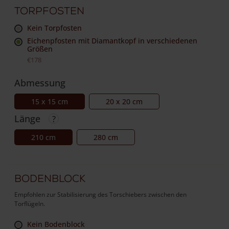
Torpfosten
Kein Torpfosten
Eichenpfosten mit Diamantkopf in verschiedenen
Größen
€178
Abmessung
15 x 15 cm
20 x 20 cm
Länge
210 cm
280 cm
Bodenblock
Empfohlen zur Stabilisierung des Torschiebers zwischen den
Torflügeln.
Kein Bodenblock