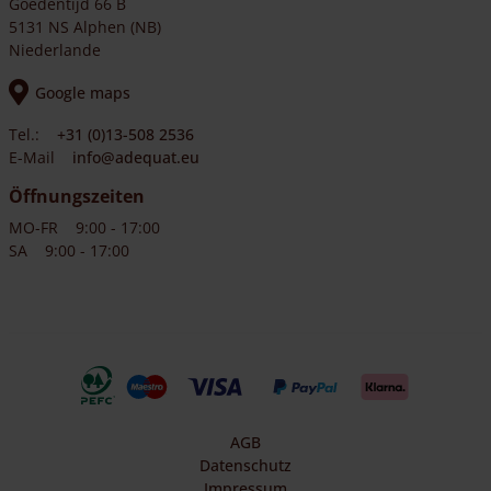
Goedentijd 66 B
Dieses Tor ist auch als Doppeltor erhältlich. Um zu
5131 NS Alphen (NB)
berechnen, wie viel Platz Sie für ein Doppeltor benötigen,
Niederlande
gehen Sie von der Größe der Tore + (2 x 16 cm + 3 x 2 cm =)
Google maps
38 cm aus, die Sie für ein Doppeltor benötigen.
Tel.:
+31 (0)13-508 2536
E-Mail
info@adequat.eu
Öffnungszeiten
MO-FR
9:00 - 17:00
SA
9:00 - 17:00
AGB
Datenschutz
Impressum