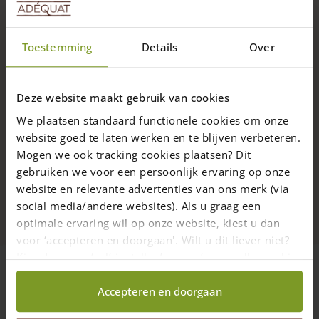
Staketenzauntor mit Schloss, 150
cm
Toestemming
Details
Over
Dieses hochwertige, 150 cm hohe
Holztor mit Schloss
ist in
mehreren Breiten erhältlich: 80 cm, 100 cm, 120 cm und 150
cm.
Weiterlesen
Deze website maakt gebruik van cookies
Das robuste,
abschließbare Holztor
passt sehr gut zu
We plaatsen standaard functionele cookies om onze
unseren
Details
Staketenzäunen in 150 cm Höhe
, eignet sich aber
website goed te laten werken en te blijven verbeteren.
auch sehr gut als eigenständiges
Gartentor
und
Zugangstor
Mogen we ook tracking cookies plaatsen? Dit
zum Grundstück.
Lieferung
gebruiken we voor een persoonlijk ervaring op onze
Hochwertige Edelkastanie:
Das Holztor mit Schloss ist aus
website en relevante advertenties van ons merk (via
Abholen
langlebigem Kastanienholz gefertigt. Die Pfosten bestehen
social media/andere websites). Als u graag een
aus Kastanienpfählen mit 10-12 cm Ø, während die
optimale ervaring wil op onze website, kiest u dan
Querstreben und die Diagonalstrebe aus Kastanienpfählen 7-
voor ‘accepteren en doorgaan'. Wilt u dit liever niet?
9 cm Ø gefertigt sind.
Kies dan voor ‘zelf instellen’ en geef aan welke cookies
Was ist der Unterschied zum
wij wel mogen verzamelen.
1A EU-Qualität – nachhaltig & günstig
’normalen‘ Staketenzauntor?
Accepteren en doorgaan
Abschließbares Tor:
Dieses hochwertige Staketenzauntor