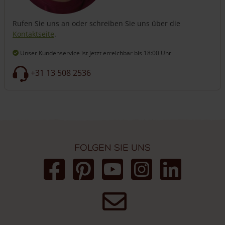
Diese Außensteckdose lässt sich wunderbar mit unserer
Rufen Sie uns an oder schreiben Sie uns über die
runden Wegeleuchte „Bella“ aus Edelkastanie kombinieren.
Kontaktseite
.
Sie ist im selben Stil gehalten. Zur Info: Wenn Sie sowohl die
Wegeleuchte als auch die Außensteckdosen in Ihrem Garten
Unser Kundenservice ist jetzt erreichbar
bis 18:00 Uhr
anbringen möchten, denken Sie daran, dass Sie dafür
separate Stromkreise einrichten müssen.
+31 13 508 2536
Folgen Sie uns