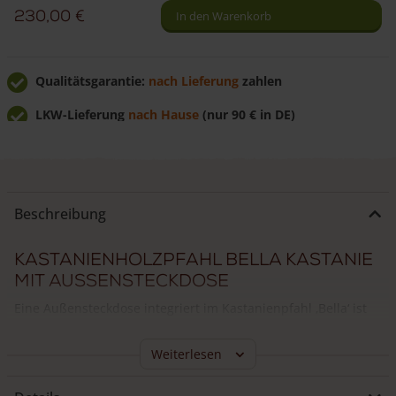
230,00
€
In den Warenkorb
Kastanie
abgerundet
Menge
Qualitätsgarantie:
nach Lieferung
zahlen
LKW-Lieferung
nach Hause
(nur 90 € in DE)
Günstig
direkt vom Hersteller
kaufen
Beschreibung
Kastanienholzpfahl Bella Kastanie
mit Aussensteckdose
Eine Außensteckdose integriert im Kastanienpfahl ‚Bella‘ ist
eine
praktische Hilfe im Garten
, und wirkt dabei elegant und
natürlich!
Weiterlesen
Kein Gefummel mehr mit langen Verlängerungskabeln, wenn
Sie die Hecke mit einer elektrischen
Heckenschere
schneiden