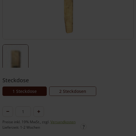
Steckdose
1 Steckdose
2 Steckdosen
Pfahl
mit
Preise inkl. 19% MwSt., zzgl.
Versandkosten
Aussensteckdose
Lieferzeit: 1-2 Wochen
Bella