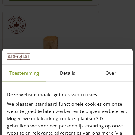
Dieses
Produkt
weist
mehrere
Varianten
auf.
Die
Optionen
können
auf
der
Produktseite
Toestemming
Details
Over
gewählt
werden
Kastanienpfahl ø 7/9 cm
Deze website maakt gebruik van cookies
Länge: 100, 120, 150, 175, 200, 250, 300,
We plaatsen standaard functionele cookies om onze
350, 400, 500, 600 (cm)
website goed te laten werken en te blijven verbeteren.
Ab 350 cm standard ungespitzt
Mogen we ook tracking cookies plaatsen? Dit
Gemessen an der dünnsten Seite
gebruiken we voor een persoonlijk ervaring op onze
Preis ab
6,00
€
website en relevante advertenties van ons merk (via