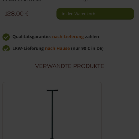
-
128,00
€
In den Warenkorb
180
x
115
Qualitätsgarantie:
nach Lieferung
zahlen
cm
Menge
LKW-Lieferung
nach Hause
(nur 90 € in DE)
Günstig
direkt vom Hersteller
kaufen
Verwandte Produkte