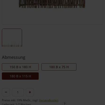
Abmessung
150 B x 180 H
180 B x 75 H
180 B x 115 H
Haselnusszaun
Loire
Preise inkl. 19% MwSt., zzgl.
Versandkosten
2
Lieferzeit: 1-2 Wochen