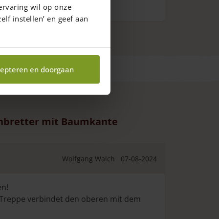
ervaring wil op onze
elf instellen’ en geef aan
epteren en doorgaan
nbretter mit Baumkante
Wolfgang Walch
07-08-2024
en!
e Treppe verbindet den oberen mit dem