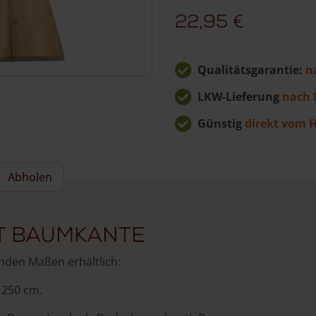
22,95
€
Qualitätsgarantie:
n
LKW-Lieferung
nach 
Günstig
direkt vom H
Abholen
t Baumkante
nden Maßen erhältlich:
: 250 cm.