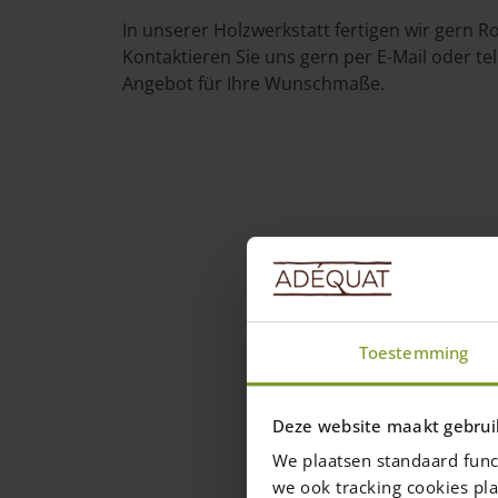
In unserer Holzwerkstatt fertigen wir gern R
Kontaktieren Sie uns gern per E-Mail oder te
Angebot für Ihre Wunschmaße.
Toestemming
Deze website maakt gebrui
We plaatsen standaard func
we ook tracking cookies pla