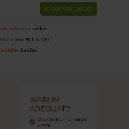
In den Warenkorb
ach Lieferung
zahlen
Hause
(nur 90 € in DE)
ersteller
kaufen
Warum
Adéquat?
1A EU-Qualität – nachhaltig &
günstig