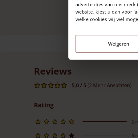
advertenties van ons merk (
website, kiest u dan voor ‘a
welke cookies wij wel mog
Weigeren
Reviews
5,0
/ 5
(2 Mehr Ansichten)
Rating
2 
0 