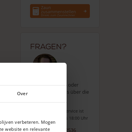
Zaun
zusammenstellen
Direkt zum Zaunrechner
Fragen?
Rufen Sie uns an oder
schreiben Sie uns über die
Over
Kontaktseite
.
Unser Kundenservice ist
jetzt erreichbar
bis 18:00 Uhr
blijven verbeteren. Mogen
ze website en relevante
+31 13 508 2536