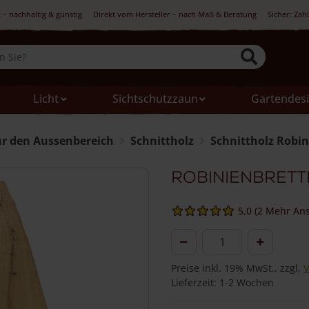
 – nachhaltig & günstig
Direkt vom Hersteller – nach Maß & Beratung
Sicher: Zah
Licht
Sichtschutzzaun
Gartendes
ür den Aussenbereich
Schnittholz
Schnittholz Robin
Robinienbrett
5,0
(2 Mehr Ans
Robinienbretter
mit
Preise inkl. 19% MwSt., zzgl.
V
Baumkante
Lieferzeit: 1-2 Wochen
Menge