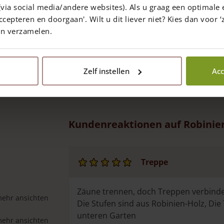
via social media/andere websites). Als u graag een optimale 
ccepteren en doorgaan'. Wilt u dit liever niet? Kies dan voor ‘z
en verzamelen.
Zelf instellen
Acc
Kundenreaktionen auf Robinie
Treppe
Zäune trennen, doch Treppen verbind
mehr ansichten
Die Stufen sind aus Robinien-Holz, Di
unteren Garten
mehr ansichten