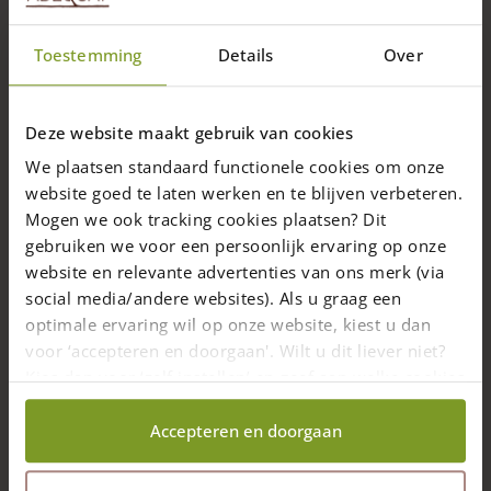
Toestemming
Details
Over
09-01-2026
Babyweide van robinia palen en robinia
Toine
schaaldelen
Bastmeijer
Deze website maakt gebruik van cookies
We plaatsen standaard functionele cookies om onze
Voor een kinderdagverblijf in Utrecht heb ik een
babyweide gemaakt van robinia palen en robinia
website goed te laten werken en te blijven verbeteren.
schaaldelen. De ondergrond bestaat uit valdemping
Mogen we ook tracking cookies plaatsen? Dit
matten met daarboven kunstgras. De natuurlijke
gebruiken we voor een persoonlijk ervaring op onze
uitstraling van het hout geeft de speelplaats een warm en
website en relevante advertenties van ons merk (via
sfeervol karakter.
social media/andere websites). Als u graag een
optimale ervaring wil op onze website, kiest u dan
voor ‘accepteren en doorgaan'. Wilt u dit liever niet?
Kies dan voor ‘zelf instellen’ en geef aan welke cookies
wij wel mogen verzamelen.
Accepteren en doorgaan