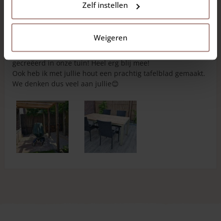
Zelf instellen
11-05-2025
Beeldhouwplek
Carla van Olst
Weigeren
Met jullie materialen heb ik een heerlijke beeldhouwplek
gecreëerd in onze tuin! Heel erg blij mee!
Ook heb ik met jullie hout een prachtig tafelblad gemaakt.
We denken dus veel aan jullie😊