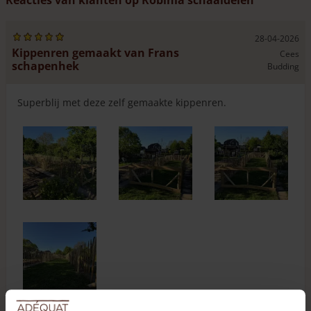
Reacties van klanten op Robinia schaaldelen
28-04-2026
Kippenren gemaakt van Frans
Cees
schapenhek
Budding
Superblij met deze zelf gemaakte kippenren.