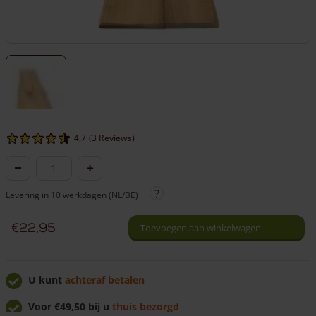
4,7
(3 Reviews)
Robinia
schaaldelen
Levering in 10 werkdagen (NL/BE)
aantal
€
22,95
Toevoegen aan winkelwagen
U kunt
achteraf betalen
Voor €49,50 bij u
thuis bezorgd