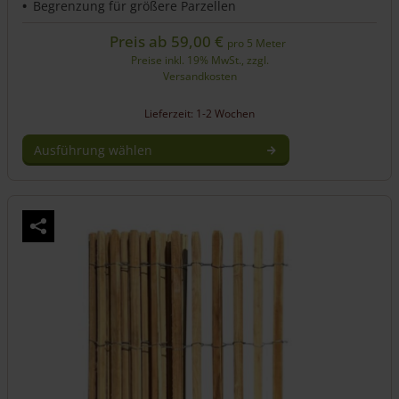
Begrenzung für größere Parzellen
Preis ab
59,00
€
pro 5 Meter
Preise inkl. 19% MwSt., zzgl.
Versandkosten
Lieferzeit: 1-2 Wochen
Ausführung wählen
Dieses
Produkt
weist
mehrere
Varianten
auf.
Die
Optionen
können
auf
der
Produktseite
gewählt