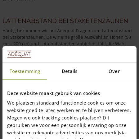
Lattenabstand bei Staketenzäunen
Häufig bekommen wir bei Adéquat Fragen zum Lattenabstand
bei Staketenzäunen. Da wir eine große Auswahl an Höhen (50
cm – 200 cm) und Lattenabständen anbieten, fällt die Wahl
nicht immer leicht.
Die Wahl des Lattenabstands bei einem
Staketenzaun
ist
meistens Geschmacksache. Wenn der Zaun aber einen
Toestemming
Details
Over
bestimmten Verwendungszweck haben soll (zum Schutz von
Kindern, Tieren, Pflanzen oder als Sichtschutz), dann ist die
Wahl des Lattenabstands entscheidend.
Deze website maakt gebruik van cookies
Staketenzäune aus Kastanie – Lattenabstände
We plaatsen standaard functionele cookies om onze
0 cm Lattenabstand (
Sichtschutz
)
website goed te laten werken en te blijven verbeteren.
2 cm Lattenabstand: guter Sichtschutz, geeignet für kleine
Mogen we ook tracking cookies plaatsen? Dit
Hunde und Katzen
gebruiken we voor een persoonlijk ervaring op onze
4 cm Lattenabstand (Bestseller): beliebter Gartenzaun, ideal
website en relevante advertenties van ons merk (via
auch als Hühnerzaun