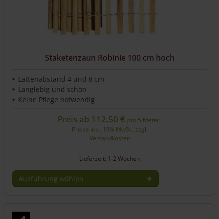
werden
Staketenzaun Robinie 100 cm hoch
Lattenabstand 4 und 8 cm
Langlebig und schön
Keine Pflege notwendig
Preis ab
112,50
€
pro 5 Meter
Preise inkl. 19% MwSt., zzgl.
Versandkosten
Lieferzeit: 1-2 Wochen
Ausführung wählen
Dieses
Produkt
weist