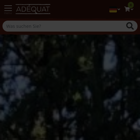
0
menu