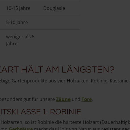
10-15 Jahre
Douglasie
5-10 Jahre
weniger als 5
Jahre
art hält am längsten?
ebige Gartenprodukte aus vier Holzarten: Robinie, Kastanie 
 besonders gut für unsere
Zäune
und
Tore
.
tsklasse 1: Robinie
olzarten, so ist Robinie die härteste Holzart (Dauerhaftigk
 von
Gerbsäure
macht das Holz von Natur aus resistent geg