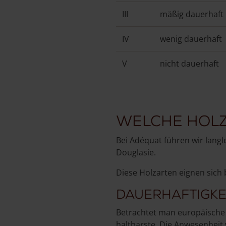
III
mäßig dauerhaft
IV
wenig dauerhaft
V
nicht dauerhaft
Welche Holz
Bei Adéquat führen wir langl
Douglasie.
Diese Holzarten eignen sich
Dauerhaftigkei
Betrachtet man europäische H
haltbarste. Die Anwesenheit