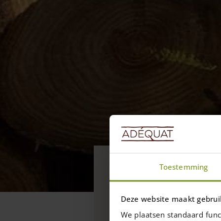
Aktuell
Toestemming
Dauerhaftig
Holzarten
Deze website maakt gebrui
Das Holz der Edelkastan
We plaatsen standaard func