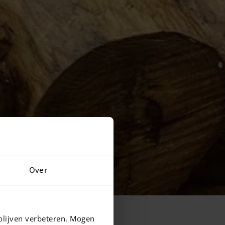
Over
blijven verbeteren. Mogen