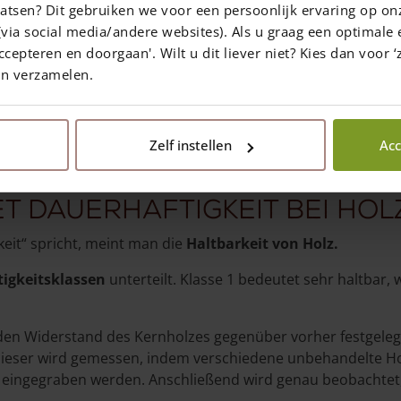
atsen? Dit gebruiken we voor een persoonlijk ervaring op on
lebig (Dauerhaftigkeitsklasse 2).
via social media/andere websites). Als u graag een optimale 
ccepteren en doorgaan'. Wilt u dit liever niet? Kies dan voor ‘z
en verzamelen.
In sozialen Medien teilen
Zelf instellen
Acc
t Dauerhaftigkeit bei Hol
it“ spricht, meint man die
Haltbarkeit von Holz.
tigkeitsklassen
unterteilt. Klasse 1 bedeutet sehr haltbar, 
 den Widerstand des Kernholzes gegenüber vorher festgele
ieser wird gemessen, indem verschiedene unbehandelte Ho
 eingegraben werden. Anschließend wird genau beobachtet, 