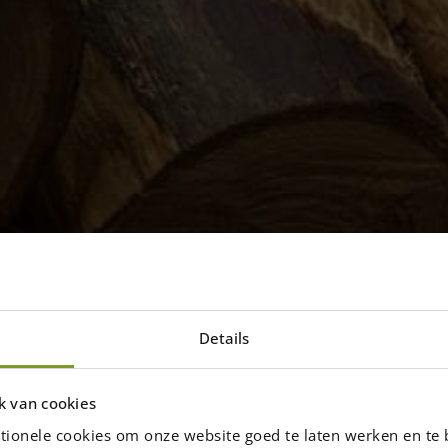
Details
keitsklassen von
k van cookies
ie (Castanea sativa) ist sehr
tionele cookies om onze website goed te laten werken en te 