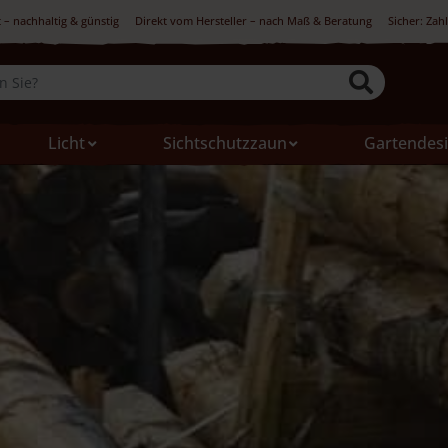
 – nachhaltig & günstig
Direkt vom Hersteller – nach Maß & Beratung
Sicher: Zah
Licht
Sichtschutzzaun
Gartendes