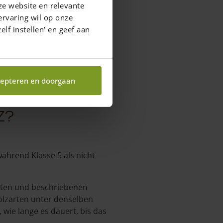
ze website en relevante
ervaring wil op onze
elf instellen’ en geef aan
epteren en doorgaan
z?
während Klasse 5 als nicht
gten und beschriebenen
lzarten unter denselben
wie lange es dauert, bis das