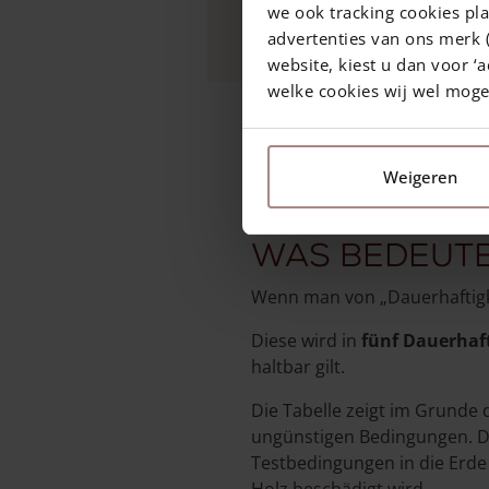
we ook tracking cookies pla
widerstandsfähig & lang
advertenties van ons merk (
website, kiest u dan voor ‘a
welke cookies wij wel mog
18 Oktober 2024
—
Rachel
3 min Lesezeit
Weigeren
Was bedeute
Wenn man von „Dauerhaftigke
Diese wird in
fünf Dauerhaf
haltbar gilt.
Die Tabelle zeigt im Grunde
ungünstigen Bedingungen. D
Testbedingungen in die Erde
Holz beschädigt wird.