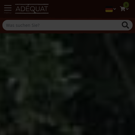
0
menu