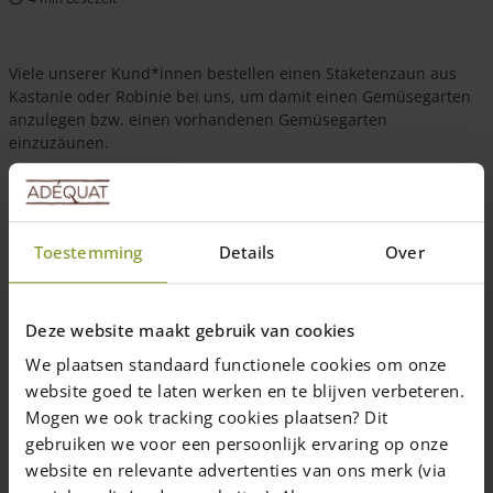
Viele unserer Kund*innen bestellen einen Staketenzaun aus
Kastanie oder Robinie bei uns, um damit einen Gemüsegarten
anzulegen bzw. einen vorhandenen Gemüsegarten
einzuzäunen.
Wenn Sie selbst auch darüber nachdenken, einen
Gemüsegarten anzulegen, finden Sie hier ein wenig Inspiration.
Es handelt sich um echte Foto unserer Kunden, die im Rahmen
Toestemming
Details
Over
unseres Foto-Wettbewerbs eingesandt wurden.
Deze website maakt gebruik van cookies
We plaatsen standaard functionele cookies om onze
website goed te laten werken en te blijven verbeteren.
Mogen we ook tracking cookies plaatsen? Dit
gebruiken we voor een persoonlijk ervaring op onze
website en relevante advertenties van ons merk (via