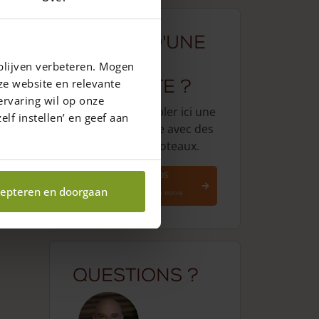
Besoin d'une
clôture
blijven verbeteren. Mogen
complète ?
ze website en relevante
ervaring wil op onze
Il suffit d'assembler ici une
elf instellen’ en geef aan
clôture complète avec des
portails et des poteaux.
Assemblez vos
clôtures
epteren en doorgaan
Faites le calcul via notre
outil
Questions ?