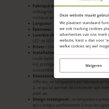
Fabriqué en bois de châtaignier durable
châtaignier de haute qualité, garantissant 
Deze website maakt gebrui
rustique apporte une touche d’élégance 
We plaatsen standaard func
Longueur :
le poteau mesure 300 cm, avec 
we ook tracking cookies pla
Épaisseur :
le poteau a une épaisseur com
advertenties van ons merk (
Lumière chaleureuse et atmosphérique
website, kiest u dan voor ‘a
LED de 60 cm de long, émettant une lumi
welke cookies wij wel mog
Driver :
Driver LED IP67, 230V AC, sortie
Installation :
le lampadaire est fixé sur u
coulé dans le béton préalablement. Cela p
sol, protégeant ainsi la partie la plus vuln
Weigeren
susceptible de pourrir.
Résistance aux intempéries :
conçu pour
difficiles, ce lampadaire est fabriqué en b
2, ce qui lui permet de conserver son int
plein air.
Design intemporel :
ce lampadaire prése
qui s’intègre parfaitement à tous les typ