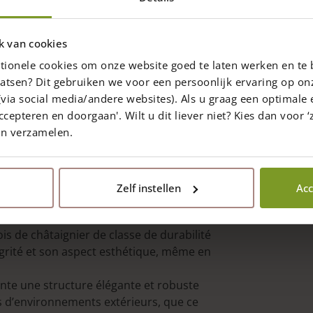
 :
ce lampadaire est conçu en bois de
sa durabilité et sa longévité. Sa finition
k van cookies
vintage à tout environnement.
tionele cookies om onze website goed te laten werken en te 
la possibilité de personnalisation.
atsen? Dit gebruiken we voor een persoonlijk ervaring op on
prise entre 16 et 20 cm.
via social media/andere websites). Als u graag een optimale 
 :
le lampadaire est équipé d’une bande
ccepteren en doorgaan'. Wilt u dit liever niet? Kies dan voor ‘z
ère blanche douce.
en verzamelen.
 24V DC (non dimmable).
n ancrage au sol galvanisé, qui doit être
ermet d’éviter tout contact direct avec le
érable du poteau, celle qui est la plus
Zelf instellen
Acc
 résister aux conditions extérieures
ois de châtaignier de classe de durabilité
égrité et son aspect esthétique, même en
nte une structure élégante et robuste
es d’environnements extérieurs, que ce