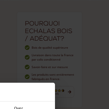
Pourquoi
Echalas bois
/ Adéquat?
Bois de qualité supérieure
Livraison dans toute la France
par colis conditionné
Savoir-faire et sur mesure
Les produits sont entièrement
fabriqués en France.
9.7
4432 avis
Over