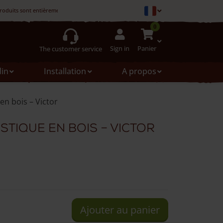
roduits sont entièrement fabriqués en France.
0
Sign in
Panier
The customer service
din
Installation
A propos
en bois – Victor
tique en bois – Victor
Ajouter au panier