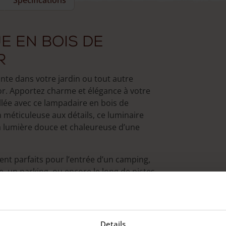
Specifications
e en bois de
r
nte dans votre jardin ou tout autre
or. Apportez charme et élégance à votre
llée avec ce lampadaire en bois de
 méticuleuse aux détails, ce luminaire
 la lumière douce et chaleureuse d’une
nt parfaits pour l’entrée d’un camping,
e, un parking, ou encore le long de pistes
lus de ces modèles imposants, nous
ardin
.
Details