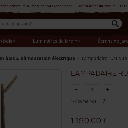
raison dans toute la France par colis conditionné
Savoir-faire et sur mesure
Les p
n bois
Luminaires de jardin
Écrans de jar
en bois & alimentation électrique
Lampadaire rustique 
Lampadaire rus
quantité
de
1-7 semaines
Lampadaire
rustique
en
1.190,00
€
bois