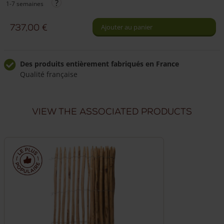
diamant
1-7 semaines
Portail
de
anglais
737,00
€
Ajouter au panier
différentes
chêne
tailles
simple
Des produits entièrement fabriqués en France
Qualité française
Livraison à domicile fiable
Livraison sous 7 semaines
View the associated products
Livraison dans toute la France
Nous livrons directement chez vous