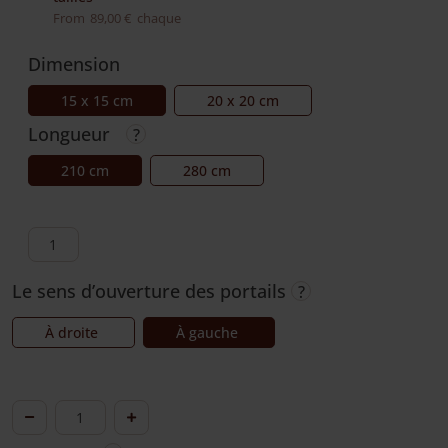
From
89,00
€
chaque
Dimension
15 x 15 cm
20 x 20 cm
Longueur
210 cm
280 cm
quantité
de
Le sens d’ouverture des portails
Pilier
en
À droite
À gauche
chêne
avec
tête
quantité
de
de