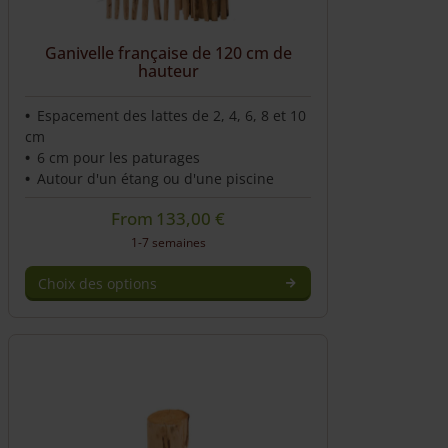
Ganivelle française de 120 cm de
hauteur
Espacement des lattes de 2, 4, 6, 8 et 10
cm
6 cm pour les paturages
Autour d'un étang ou d'une piscine
From
133,00
€
1-7 semaines
Choix des options
Ce
produit
a
plusieurs
variations.
Les
options