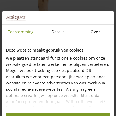
peuvent
être
choisies
sur
la
Piquet en châtaignier Ø 7/9 cm
page
Toestemming
Details
Over
du
produit
Longueur: 100, 120, 150, 175, 200, 250,
300, 350, 400, 500 et 600 (cm)
Deze website maakt gebruik van cookies
A partir de 350 cm les piquets ne sont
plus pointés
We plaatsen standaard functionele cookies om onze
Mesuré sur le côté le plus fin
website goed te laten werken en te blijven verbeteren.
Mogen we ook tracking cookies plaatsen? Dit
From
6,00
€
gebruiken we voor een persoonlijk ervaring op onze
1-7 semaines
website en relevante advertenties van ons merk (via
social media/andere websites). Als u graag een
Choix des options
optimale ervaring wil op onze website, kiest u dan
Ce
voor ‘accepteren en doorgaan'. Wilt u dit liever niet?
produit
a
Kies dan voor ‘zelf instellen’ en geef aan welke cookies
plusieurs
wij wel mogen verzamelen.