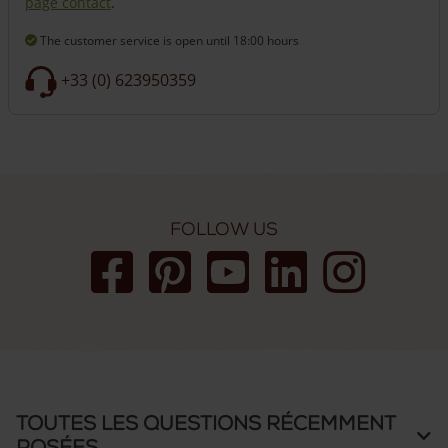
page contact
.
poteaux plus grands (20 x 20 cm). Cela augmente non
seulement la solidité, mais aussi la durabilité du portail.
The customer service is open
until 18:00 hours
Selon notre expérience, plus les poteaux sont robustes, plus
+33 (0) 623950359
votre portail et votre clôture dureront longtemps.
Avez-vous des doutes ? N’hésitez pas à nous contacter. Nos
experts se feront un plaisir de vous aider.
Portail sur mesure
Il est possible de personnaliser le design du portail. Il peut
être plus haut ou comporter plus de barres intermédiaires. Et
Follow us
peut-être préférez-vous une autre essence de bois que le
chêne? Nous nous ferons un plaisir de vous faire un devis
pour un portail sur mesure.
Toutes les questions récemment
posées