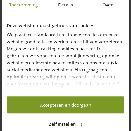
300, 350, 400, 500 et 600 (cm)
Toestemming
Details
Over
A partir de 350 cm les piquets ne sont
plus pointés
Mesuré sur le côté le plus fin
Deze website maakt gebruik van cookies
From
6,00
€
We plaatsen standaard functionele cookies om onze
website goed te laten werken en te blijven verbeteren.
1-7 semaines
Mogen we ook tracking cookies plaatsen? Dit
Choix des options
gebruiken we voor een persoonlijk ervaring op onze
Ce
website en relevante advertenties van ons merk (via
produit
social media/andere websites). Als u graag een
a
optimale ervaring wil op onze website, kiest u dan
plusieurs
voor ‘accepteren en doorgaan'. Wilt u dit liever niet?
variations.
Kies dan voor ‘zelf instellen’ en geef aan welke cookies
Les
wij wel mogen verzamelen.
options
peuvent
Accepteren en doorgaan
être
choisies
sur
Zelf instellen
la