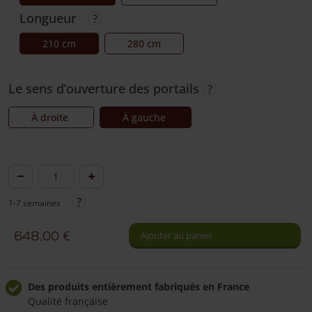
Longueur
210 cm
280 cm
Le sens d’ouverture des portails
À droite
À gauche
quantité
de
1-7 semaines
Portail
fermier
648,00
€
Ajouter au panier
douglas
non
avivé
Des produits entièrement fabriqués en France
Qualité française
simple