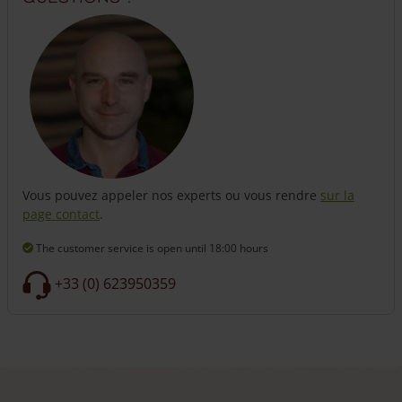
correctement l’opérateur.
Nous tenons à souligner qu’il est essentiel de choisir des
poteaux carrés de 20 x 20 cm avec tête diamantée, car sans
cette dimension, il ne sera pas possible de fixer correctement
l’opérateur du portail battant.
Poteaux de portail
Les poteaux de portail ne sont pas inclus de série, mais
peuvent être commandés en option. Vous avez le choix entre
Vous pouvez appeler nos experts ou vous rendre
sur la
des poteaux de 15 x 15 cm (longueur de 210 cm ou 280 cm)
page contact
.
ou des poteaux de 20 x 20 cm (longueur de 210 cm ou 280
cm).
The customer service is open
until 18:00 hours
Si vous optez pour un portail plus haut de gamme avec
+33 (0) 623950359
plusieurs options, nous vous recommandons de choisir des
poteaux plus grands (20 x 20 cm). Cela augmente non
seulement la solidité, mais aussi la durabilité du portail.
Selon notre expérience, plus les poteaux sont robustes, plus
votre portail et votre clôture dureront longtemps.