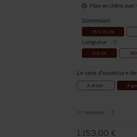
Pilier en chêne avec 
Dimension
15 x 15 cm
Longueur
210 cm
280
Le sens d’ouverture de
À droite
À g
1-7 semaines
1.153,00
€