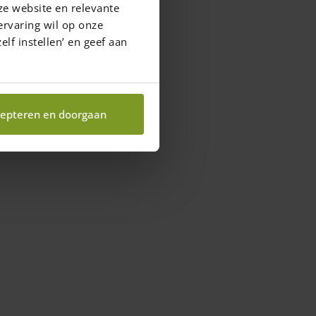
ze website en relevante
ervaring wil op onze
elf instellen’ en geef aan
epteren en doorgaan