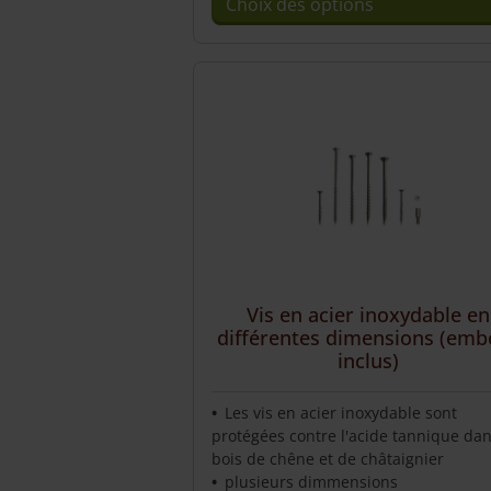
Choix des options
Ce
produit
a
plusieurs
variations.
Les
options
peuvent
être
choisies
sur
Vis en acier inoxydable en
la
différentes dimensions (emb
page
inclus)
du
produit
Les vis en acier inoxydable sont
protégées contre l'acide tannique dan
bois de chêne et de châtaignier
plusieurs dimmensions