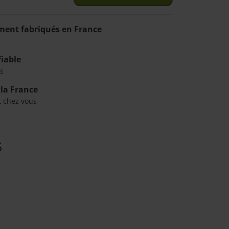
ment fabriqués en France
fiable
s
 la France
t chez vous
s