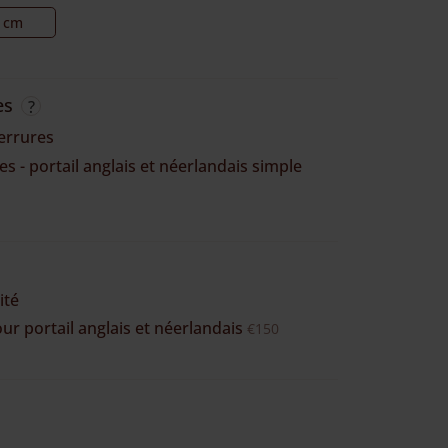
 cm
es
serrures
s - portail anglais et néerlandais simple
ité
ur portail anglais et néerlandais
€150