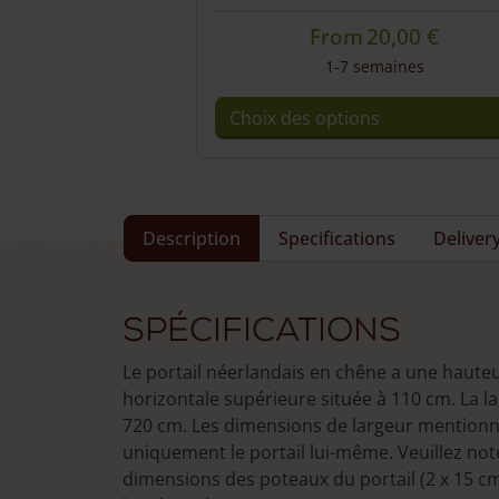
From
20,00
€
1-7 semaines
Choix des options
Ce
produit
a
plusieurs
Description
Specifications
Deliver
variations.
Les
options
Spécifications
peuvent
être
Le portail néerlandais en chêne a une haute
choisies
horizontale supérieure située à 110 cm. La l
sur
720 cm. Les dimensions de largeur mentionné
la
uniquement le portail lui-même. Veuillez noter
page
dimensions des poteaux du portail (2 x 15 cm)
du