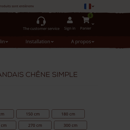
roduits sont entièrement fabriqués en France.
0
Sign in
Panier
The customer service
din
Installation
A propos
andais chêne simple
cm
150 cm
180 cm
 cm
270 cm
300 cm